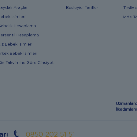
aydalı Araçlar
Besleyici Tarifler
Teslim
ebek İsimleri
İade T
ebelik Hesaplama
ersentil Hesaplama
ız Bebek İsimleri
rkek Bebek İsimleri
in Takvimine Göre Cinsiyet
Uzmanlard
İlkadımla
arı
0850 202 51 51