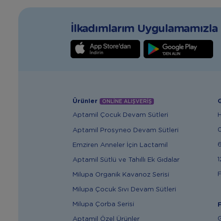
İlkadımlarım Uygulamamızla T
Ürünler
G
ONLİNE ALIŞVERİŞ
Aptamil Çocuk Devam Sütleri
Aptamil Prosyneo Devam Sütleri
6
Emziren Anneler İçin Lactamil
1
Aptamil Sütlü ve Tahıllı Ek Gıdalar
F
Milupa Organik Kavanoz Serisi
Milupa Çocuk Sıvı Devam Sütleri
Milupa Çorba Serisi
F
G
Aptamil Özel Ürünler