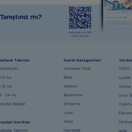
anıştınız mı?
elişim Takvimi
İçerik Kategorileri
Yardı
Hamileyim
Annelere Özel
0850 2
0-6 Ay
İlkler
Üyelik
-12 Ay
Gelişim
Online 
2 - 24 Ay
Beslenme
Ürün S
aydalı Bilgiler
Emzirme
Ödem
Uyku
Fatura
Alerji
Hediye
aydalı İçerikler
ebelik Takvimi
Hamilelik
İade