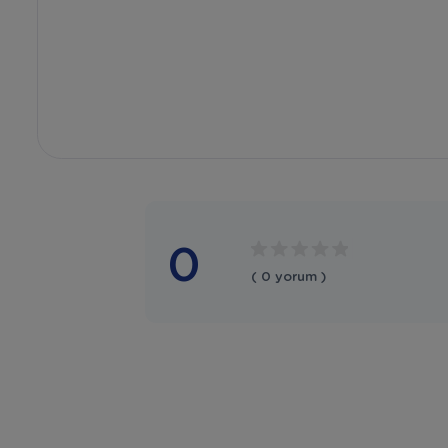
0
( 0 yorum )