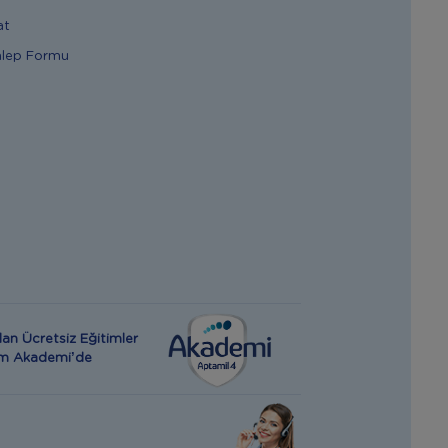
at
alep Formu
an Ücretsiz Eğitimler
rım Akademi’de