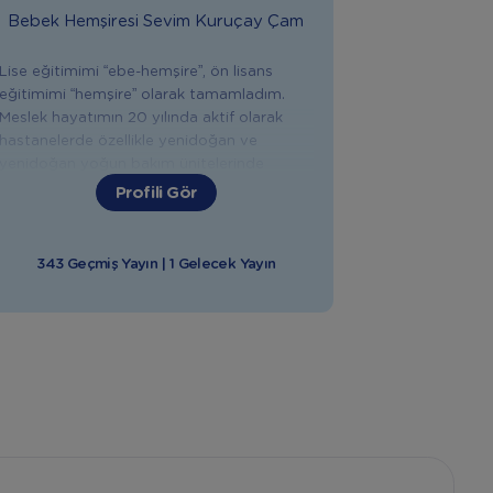
Bebek Hemşiresi
Sevim Kuruçay Çam
Lise eğitimimi “ebe-hemşire”, ön lisans
eğitimimi “hemşire” olarak tamamladım.
Meslek hayatımın 20 yılında aktif olarak
hastanelerde özellikle yenidoğan ve
yenidoğan yoğun bakım ünitelerinde
çalıştım. Anne Bebek Yogası, IAIM
Profili Gör
Uluslararası Bebek Masaji Eğitmenliği,
Emzirme Danışmanlığı, Gebelik ve Doğum
Sonrası Eğitim Koçluğu ,Sağlık Bakanlığı İlk
343 Geçmiş Yayın | 1 Gelecek Yayın
Yardim Eğitici Eğitmenliği, Bebek Gelişimi
ve Bakımları, Uyku Düzeni Sağlama gibi
konularda eğitimler aldım. Yaklaşık 12 yıldır
annelere; gebelik, doğum, doğum sonrası,
bebek bakımı, emzirme, bebeklerde ek gıda
ve ilk yardım konularında eğitim ve destek
veriyorum. Doğuma hazırlık, emzirme,
bebeğinizin sağlığı, beslenmesi, bakımı ve
gelişimiyle ilgili tüm konularda sizlere
yardımcı olmaktan mutluluk duyarım.