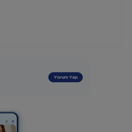
"
Yorum Yap