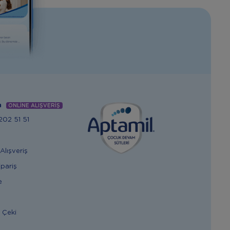
m
ONLİNE ALIŞVERİŞ
02 51 51
Alışveriş
ipariş
e
 Çeki