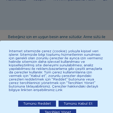
Bebeğiniz için en uygun besin anne sütüdür. Anne sütü ile
beslenmenin mümkün olmadığı durumlarda doktorunuza
danışınız. Bu sitede yayınlanan bilgiler hekim tavsiyesi
İnternet sitemizde çerez (cookie) yoluyla kişisel veri
işlenir. Sitemizde bilgi toplumu hizmetlerinin sunulması
yerine geçmez. En doğru bilgi için doktorunuza danışınız.
için gerekli olan zorunlu çerezler ile ayrıca izin vermeniz
halinde sitemizin daha işlevsel kullanılması ve
Sağlıklı yaşam için dengeli, çeşitli beslenilmelidir. *D vitamini
kişiselleştirilmiş site deneyimi sunulabilmesi, analiz
çocuklarda bağışıklık sisteminin normal işlevine katkıda
yapılabilmesi ile reklam/pazarlama gibi çeşitli amaçlarla
da çerezler kullanılır. Tüm çerez kullanımlarına izin
bulunur.
vermek için “Kabul et”, zorunlu çerezler dışındaki
çerezleri reddetmek için “Reddet” butonuna veya
çerez tercihlerinizi yönetmek için “Tercihleri Yönet”
butonuna tıklayabilirsiniz. Çerezler hakkındaki detaylı
bilgiye linkten erişebilirsiniz.
Link
2025 İlkadımlarım Her Hakkı Saklıdır.
İlkadımlarım: Bebek Gelişimi
Tümünü Reddet
Tümünü Kabul Et
İlkadımlarım'ı uygulamada aç
Tercihleri Yönet