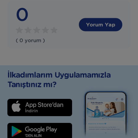
0
Yorum Yap
( 0 yorum )
İlkadımlarım Uygulamamızla
Tanıştınız mı?