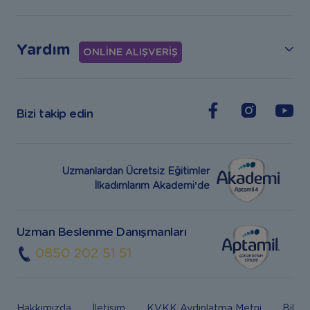
Yardım
ONLİNE ALIŞVERİŞ
Bizi takip edin
Uzmanlardan Ücretsiz Eğitimler
İlkadımlarım Akademi’de
Uzman Beslenme Danışmanları
0850 202 51 51
Hakkımızda
İletişim
KVKK Aydınlatma Metni
Bilgi