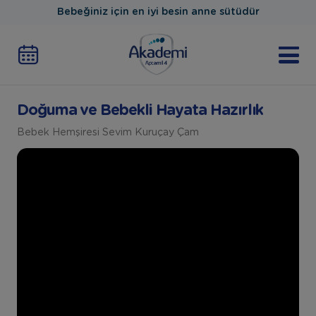
Bebeğiniz için en iyi besin anne sütüdür
Doğuma ve Bebekli Hayata Hazırlık
Bebek Hemşiresi Sevim Kuruçay Çam