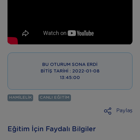
BU OTURUM SONA ERDI
BITIŞ TARIHI : 2022-01-08
13:45:00
HAMILELIK
CANLI EĞITIM
Paylaş
Eğitim İçin Faydalı Bilgiler