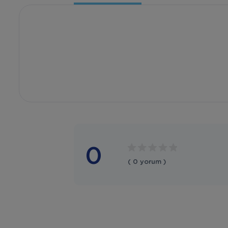
0
( 0 yorum )