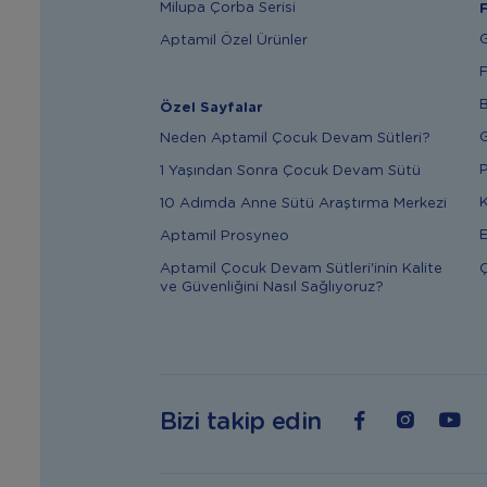
Milupa Çorba Serisi
F
G
Aptamil Özel Ürünler
F
B
Özel Sayfalar
G
Neden Aptamil Çocuk Devam Sütleri?
P
1 Yaşından Sonra Çocuk Devam Sütü
K
10 Adımda Anne Sütü Araştırma Merkezi
E
Aptamil Prosyneo
Ç
Aptamil Çocuk Devam Sütleri'inin Kalite
ve Güvenliğini Nasıl Sağlıyoruz?
Bizi takip edin