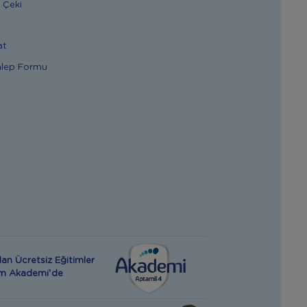
 Çeki
at
alep Formu
an Ücretsiz Eğitimler
rım Akademi’de