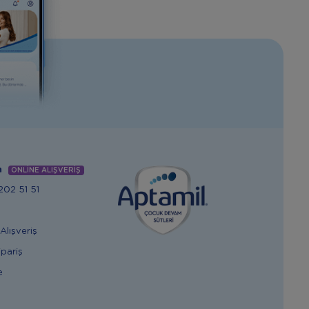
m
ONLİNE ALIŞVERİŞ
02 51 51
Alışveriş
ipariş
e