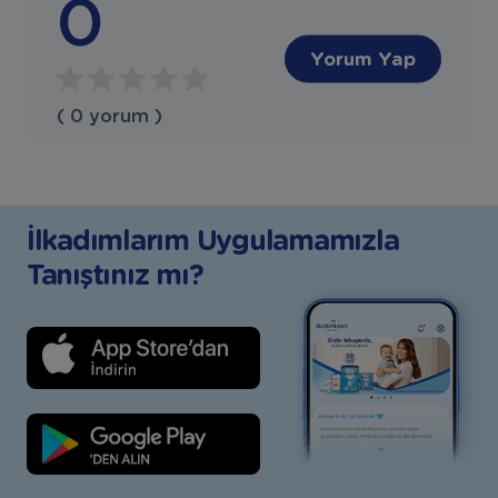
0
Yorum Yap
( 0 yorum )
İlkadımlarım Uygulamamızla
Tanıştınız mı?