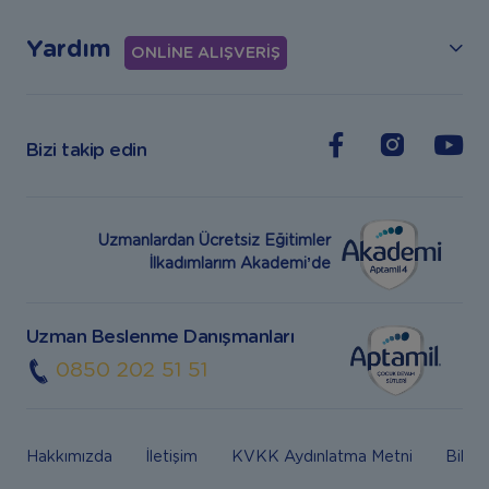
Yardım
ONLİNE ALIŞVERİŞ
Bizi takip edin
Uzmanlardan Ücretsiz Eğitimler
İlkadımlarım Akademi’de
Uzman Beslenme Danışmanları
0850 202 51 51
Hakkımızda
İletişim
KVKK Aydınlatma Metni
Bilgi