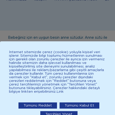
Bebeğiniz için en uygun besin anne sütüdür. Anne sütü ile
beslenmenin mümkün olmadığı durumlarda doktorunuza
danışınız. Bu sitede yayınlanan bilgiler hekim tavsiyesi
İnternet sitemizde çerez (cookie) yoluyla kişisel veri
işlenir. Sitemizde bilgi toplumu hizmetlerinin sunulması
yerine geçmez. En doğru bilgi için doktorunuza danışınız.
için gerekli olan zorunlu çerezler ile ayrıca izin vermeniz
halinde sitemizin daha işlevsel kullanılması ve
Sağlıklı yaşam için dengeli, çeşitli beslenilmelidir. *D vitamini
kişiselleştirilmiş site deneyimi sunulabilmesi, analiz
çocuklarda bağışıklık sisteminin normal işlevine katkıda
yapılabilmesi ile reklam/pazarlama gibi çeşitli amaçlarla
da çerezler kullanılır. Tüm çerez kullanımlarına izin
bulunur.
vermek için “Kabul et”, zorunlu çerezler dışındaki
çerezleri reddetmek için “Reddet” butonuna veya
çerez tercihlerinizi yönetmek için “Tercihleri Yönet”
butonuna tıklayabilirsiniz. Çerezler hakkındaki detaylı
bilgiye linkten erişebilirsiniz.
Link
2025 İlkadımlarım Her Hakkı Saklıdır.
İlkadımlarım: Bebek Gelişimi
Tümünü Reddet
Tümünü Kabul Et
İlkadımlarım'ı uygulamada aç
Tercihleri Yönet