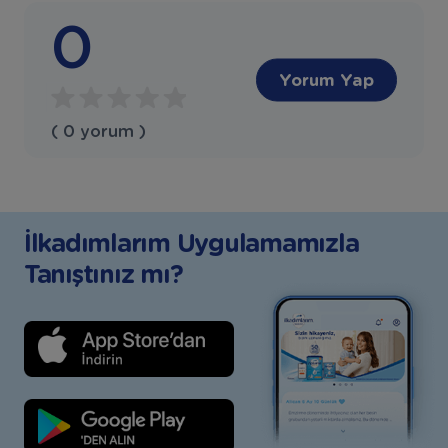
0
Yorum Yap
( 0 yorum )
İlkadımlarım Uygulamamızla
Tanıştınız mı?