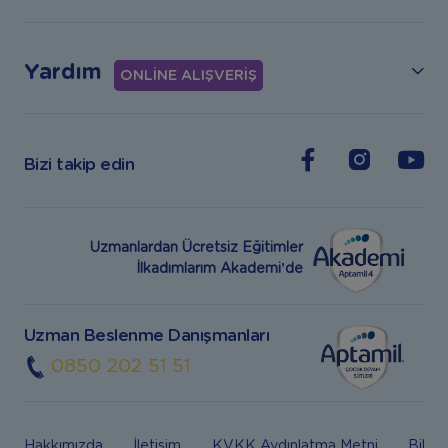
Yardım
ONLİNE ALIŞVERİŞ
Bizi takip edin
Uzmanlardan Ücretsiz Eğitimler
İlkadımlarım Akademi’de
Uzman Beslenme Danışmanları
0850 202 51 51
Hakkımızda
İletişim
KVKK Aydınlatma Metni
Bilgi