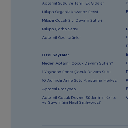
1
Aptamil Sütlü ve Tahıllı Ek Gıdalar
F
Milupa Organik Kavanoz Serisi
Milupa Çocuk Sıvı Devam Sütleri
Milupa Çorba Serisi
F
G
Aptamil Özel Ürünler
F
B
Özel Sayfalar
G
Neden Aptamil Çocuk Devam Sütleri?
P
1 Yaşından Sonra Çocuk Devam Sütü
K
10 Adımda Anne Sütü Araştırma Merkezi
E
Aptamil Prosyneo
Ç
Aptamil Çocuk Devam Sütleri'inin Kalite
ve Güvenliğini Nasıl Sağlıyoruz?