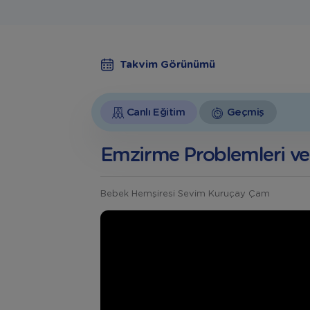
Takvim Görünümü
Canlı Eğitim
Geçmiş
Emzirme Problemleri ve
Bebek Hemşiresi Sevim Kuruçay Çam