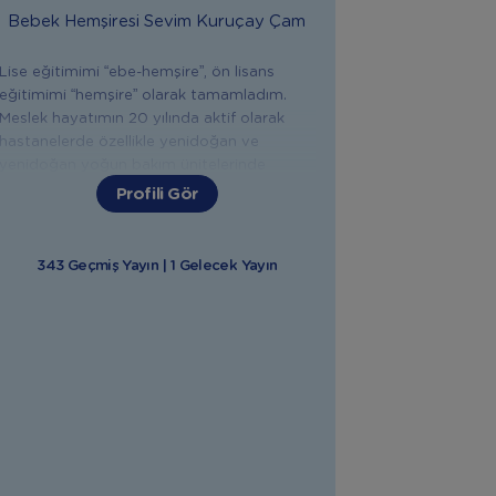
Bebek Hemşiresi
Sevim Kuruçay Çam
Lise eğitimimi “ebe-hemşire”, ön lisans
eğitimimi “hemşire” olarak tamamladım.
Meslek hayatımın 20 yılında aktif olarak
hastanelerde özellikle yenidoğan ve
yenidoğan yoğun bakım ünitelerinde
çalıştım. Anne Bebek Yogası, IAIM
Profili Gör
Uluslararası Bebek Masaji Eğitmenliği,
Emzirme Danışmanlığı, Gebelik ve Doğum
Sonrası Eğitim Koçluğu ,Sağlık Bakanlığı İlk
343 Geçmiş Yayın | 1 Gelecek Yayın
Yardim Eğitici Eğitmenliği, Bebek Gelişimi
ve Bakımları, Uyku Düzeni Sağlama gibi
konularda eğitimler aldım. Yaklaşık 12 yıldır
annelere; gebelik, doğum, doğum sonrası,
bebek bakımı, emzirme, bebeklerde ek gıda
ve ilk yardım konularında eğitim ve destek
veriyorum. Doğuma hazırlık, emzirme,
bebeğinizin sağlığı, beslenmesi, bakımı ve
gelişimiyle ilgili tüm konularda sizlere
yardımcı olmaktan mutluluk duyarım.