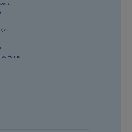
ipariş
e
 Çeki
at
alep Formu