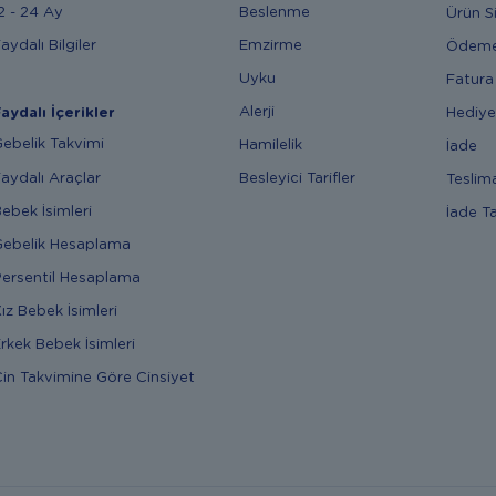
2 - 24 Ay
Beslenme
Ürün S
aydalı Bilgiler
Emzirme
Ödem
Uyku
Fatura
Alerji
Hediye
aydalı İçerikler
ebelik Takvimi
Hamilelik
İade
aydalı Araçlar
Besleyici Tarifler
Teslim
ebek İsimleri
İade T
ebelik Hesaplama
ersentil Hesaplama
ız Bebek İsimleri
rkek Bebek İsimleri
in Takvimine Göre Cinsiyet