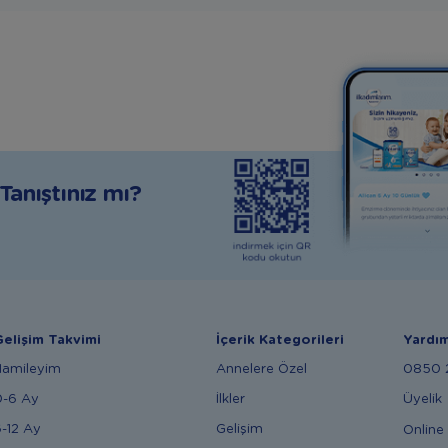
anıştınız mı?
elişim Takvimi
İçerik Kategorileri
Yardı
Hamileyim
Annelere Özel
0850 2
0-6 Ay
İlkler
Üyelik
-12 Ay
Gelişim
Online 