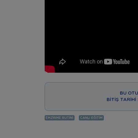
BU OTU
BITIŞ TARIHI
EMZIRME RUTINI
CANLI EĞITIM