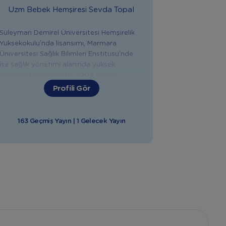
Uzm Bebek Hemşiresi
Sevda Topal
Süleyman Demirel Üniversitesi Hemşirelik
Yüksekokulu’nda lisansımı, Marmara
Üniversitesi Sağlık Bilimleri Enstitüsü’nde
ise sağlık yönetimi alanında yüksek
lisansımı tamamladım. 2008 yılında
Yeditepe Üniversitesi Hastanesi’nde
Profili Gör
çalışmaya başladım. 2012 yılından beri
Kadın Hastalıkları ve Doğum Servisi’nde
sorumlu hemşirelik yapmaktayım. Aynı
163 Geçmiş Yayın | 1 Gelecek Yayın
zamanda polikliniğimde “Emzirme
Danışmanlığı” ve “Eğitim Danışmanlığı”
yapıyorum. Doğuma hazırlık, emzirme
danışmanlığı, aromaterapi gibi pek çok
konuda aldım. Doğuma hazırlık, emzirme,
bebeğinizin sağlığı, beslenmesi ve
gelişimiyle ilgili tüm konularda sizlere
yardımcı olmaktan mutluluk duyarım.