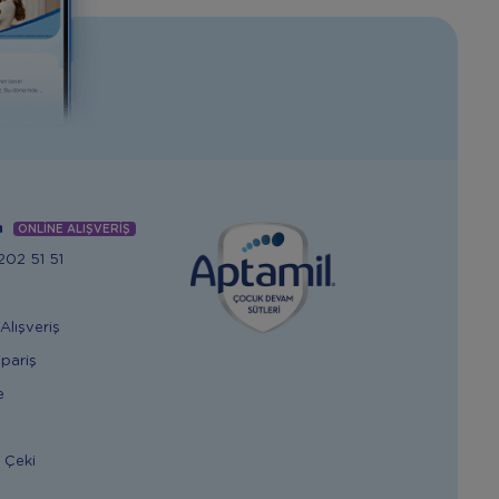
m
ONLİNE ALIŞVERİŞ
02 51 51
Alışveriş
ipariş
e
 Çeki