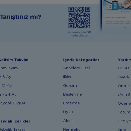
anıştınız mı?
elişim Takvimi
İçerik Kategorileri
Yardı
Hamileyim
Annelere Özel
0850 2
0-6 Ay
İlkler
Üyelik
-12 Ay
Gelişim
Online 
2 - 24 Ay
Beslenme
Ürün S
aydalı Bilgiler
Emzirme
Ödem
Uyku
Fatura
Alerji
Hediye
aydalı İçerikler
ebelik Takvimi
Hamilelik
İade