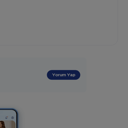
"
Yorum Yap