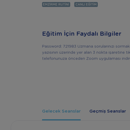
EMZIRME RUTINI
CANLI EĞITIM
Eğitim İçin Faydalı Bilgiler
Password: 721983 Uzmana sorularınızı sormak i
yazısının üzerinde yer alan 3 nokta işaretine tıkl
telefonunuza önceden Zoom uygulaması indir
Gelecek Seanslar
Geçmiş Seanslar