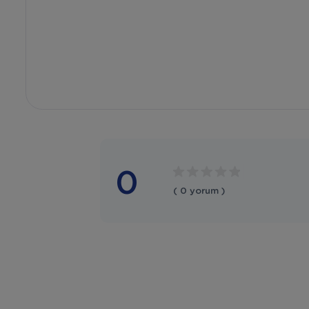
0
( 0 yorum )