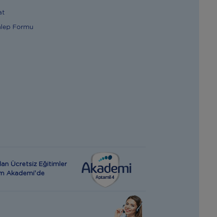
at
alep Formu
an Ücretsiz Eğitimler
rım Akademi’de