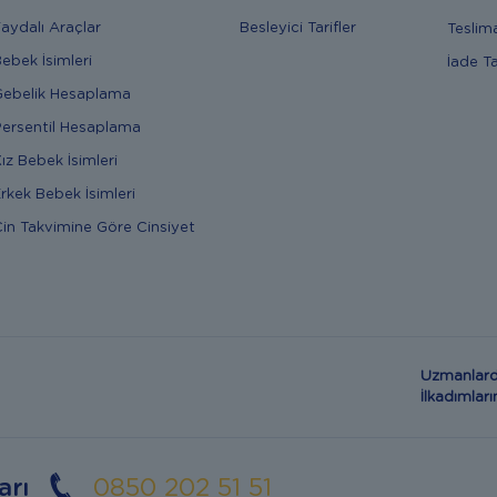
aydalı Araçlar
Besleyici Tarifler
Teslim
ebek İsimleri
İade T
ebelik Hesaplama
ersentil Hesaplama
ız Bebek İsimleri
rkek Bebek İsimleri
in Takvimine Göre Cinsiyet
Uzmanlard
İlkadımla
arı
0850 202 51 51