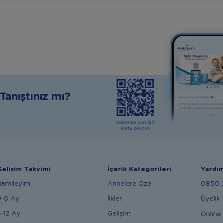
anıştınız mı?
elişim Takvimi
İçerik Kategorileri
Yardı
Hamileyim
Annelere Özel
0850 2
0-6 Ay
İlkler
Üyelik
-12 Ay
Gelişim
Online 