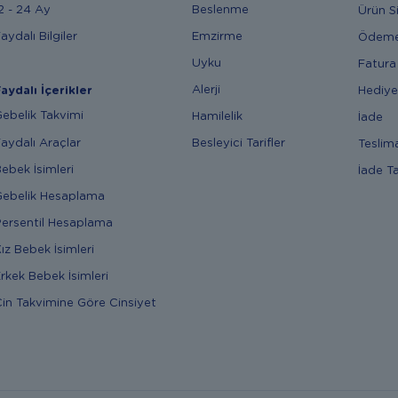
2 - 24 Ay
Beslenme
Ürün S
aydalı Bilgiler
Emzirme
Ödem
Uyku
Fatura
Alerji
Hediye
aydalı İçerikler
ebelik Takvimi
Hamilelik
İade
aydalı Araçlar
Besleyici Tarifler
Teslim
ebek İsimleri
İade T
ebelik Hesaplama
ersentil Hesaplama
ız Bebek İsimleri
rkek Bebek İsimleri
in Takvimine Göre Cinsiyet