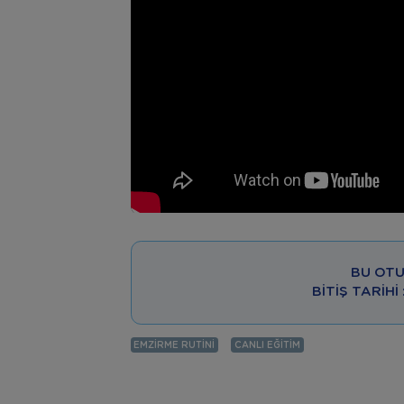
BU OTU
BITIŞ TARIHI
EMZIRME RUTINI
CANLI EĞITIM