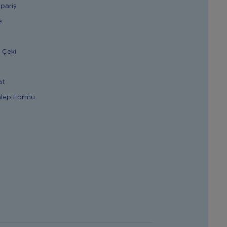
ipariş
e
 Çeki
at
alep Formu