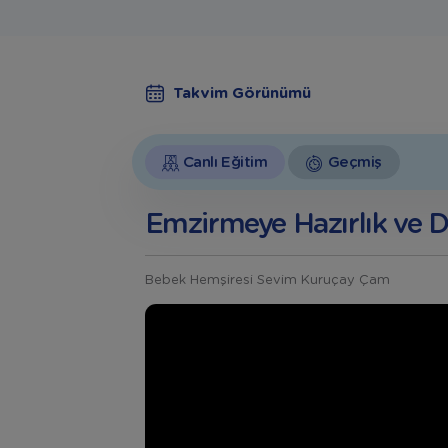
Takvim Görünümü
Canlı Eğitim
Geçmiş
Emzirmeye Hazırlık ve 
Bebek Hemşiresi Sevim Kuruçay Çam