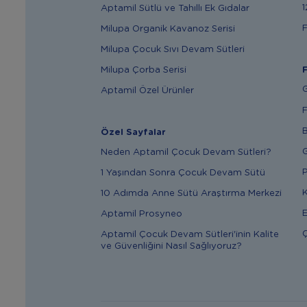
1
Aptamil Sütlü ve Tahıllı Ek Gıdalar
F
Milupa Organik Kavanoz Serisi
Milupa Çocuk Sıvı Devam Sütleri
Milupa Çorba Serisi
F
G
Aptamil Özel Ürünler
F
B
Özel Sayfalar
G
Neden Aptamil Çocuk Devam Sütleri?
P
1 Yaşından Sonra Çocuk Devam Sütü
K
10 Adımda Anne Sütü Araştırma Merkezi
E
Aptamil Prosyneo
Ç
Aptamil Çocuk Devam Sütleri'inin Kalite
ve Güvenliğini Nasıl Sağlıyoruz?