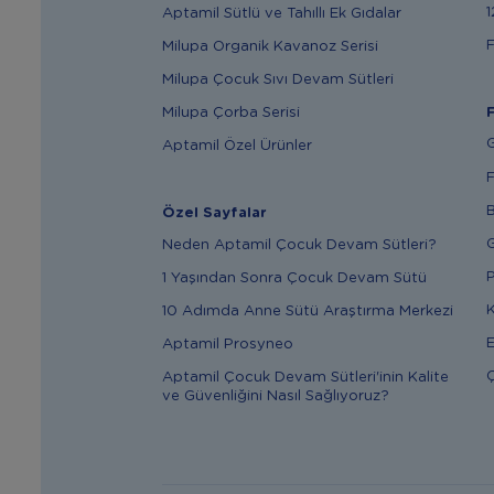
1
Aptamil Sütlü ve Tahıllı Ek Gıdalar
F
Milupa Organik Kavanoz Serisi
Milupa Çocuk Sıvı Devam Sütleri
Milupa Çorba Serisi
F
G
Aptamil Özel Ürünler
F
B
Özel Sayfalar
G
Neden Aptamil Çocuk Devam Sütleri?
P
1 Yaşından Sonra Çocuk Devam Sütü
K
10 Adımda Anne Sütü Araştırma Merkezi
E
Aptamil Prosyneo
Ç
Aptamil Çocuk Devam Sütleri'inin Kalite
ve Güvenliğini Nasıl Sağlıyoruz?