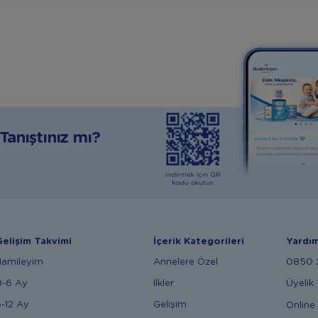
anıştınız mı?
elişim Takvimi
İçerik Kategorileri
Yardı
Hamileyim
Annelere Özel
0850 2
0-6 Ay
İlkler
Üyelik
-12 Ay
Gelişim
Online 