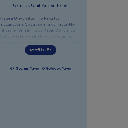
Uzm. Dr.
Ümit Arman Eşref
Ankara Üniversitesi Tıp Fakültesi
mezunuyum. Çocuk sağlığı ve hastalıkları
ihtisasımı Dr. Sami Ulus Kadın Doğum ve
Çocuk Hastalıkları Eğitim ve Araştırma
Hastanesi’nde tamamladım. Yurt içi ve yurt
dışında farklı şehir ve hastanelerde uzman
Profili Gör
çocuk doktoru olarak çalıştım. Şu anda
Medicana International Ankara
Hastanesi’nde görevimi sürdürüyorum.
67 Geçmiş Yayın | 0 Gelecek Yayın
İlkadımlarım Instagram hesabındaki canlı
yayınlarımla bebeğiyle ilgili sorusu olan
anne babalara destek oluyorum.
Bebeğinizin sağlığı, beslenmesi ve
gelişimiyle ilgili tüm konularda sizlere
yardımcı olmaktan mutluluk duyarım.
"