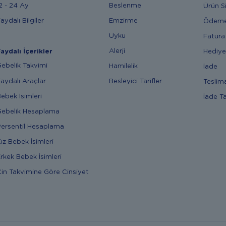
2 - 24 Ay
Beslenme
Ürün S
aydalı Bilgiler
Emzirme
Ödem
Uyku
Fatura
Alerji
Hediye
aydalı İçerikler
ebelik Takvimi
Hamilelik
İade
aydalı Araçlar
Besleyici Tarifler
Teslim
ebek İsimleri
İade T
ebelik Hesaplama
ersentil Hesaplama
ız Bebek İsimleri
rkek Bebek İsimleri
in Takvimine Göre Cinsiyet