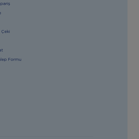
ipariş
e
 Çeki
at
alep Formu