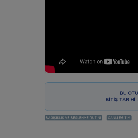
BU OTU
BITIŞ TARIHI
BAĞIŞIKLIK VE BESLENME RUTINI
CANLI EĞITIM