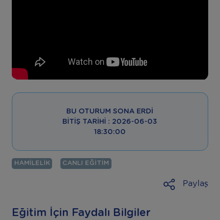
BU OTURUM SONA ERDI
BITIŞ TARIHI : 2026-06-03
18:30:00
HAMILELIK
CANLI EĞITIM
Paylaş
Eğitim İçin Faydalı Bilgiler