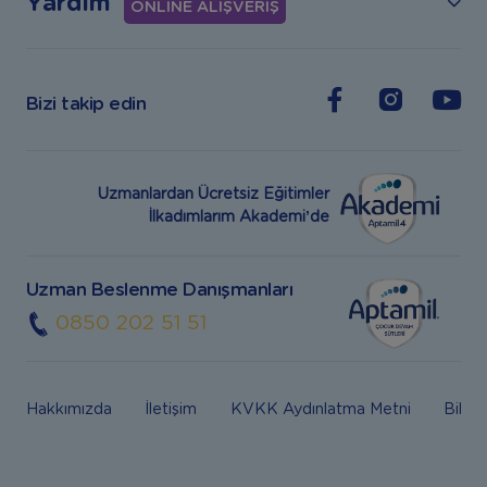
Yardım
ONLİNE ALIŞVERİŞ
Bizi takip edin
Uzmanlardan Ücretsiz Eğitimler
İlkadımlarım Akademi’de
Uzman Beslenme Danışmanları
0850 202 51 51
Hakkımızda
İletişim
KVKK Aydınlatma Metni
Bilgi