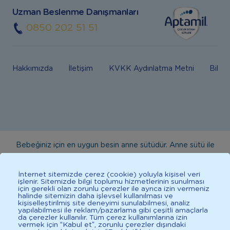
Uzman Beslenme Danışmanları
0850 202 51 51
Hakkımızda
İletişim
KVKK Aydınlatma Metni
Bilgi
Bebeğiniz için en uygun besin anne sütüdür. Anne sütü ile
beslenmenin mümkün olmadığı durumlarda doktorunuza
danışınız. Bu sitede yayınlanan bilgiler hekim tavsiyesi
İnternet sitemizde çerez (cookie) yoluyla kişisel veri
işlenir. Sitemizde bilgi toplumu hizmetlerinin sunulması
yerine geçmez. En doğru bilgi için doktorunuza danışınız.
için gerekli olan zorunlu çerezler ile ayrıca izin vermeniz
halinde sitemizin daha işlevsel kullanılması ve
Sağlıklı yaşam için dengeli, çeşitli beslenilmelidir. *D vitamini
kişiselleştirilmiş site deneyimi sunulabilmesi, analiz
çocuklarda bağışıklık sisteminin normal işlevine katkıda
yapılabilmesi ile reklam/pazarlama gibi çeşitli amaçlarla
da çerezler kullanılır. Tüm çerez kullanımlarına izin
bulunur.
vermek için “Kabul et”, zorunlu çerezler dışındaki