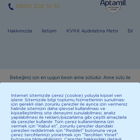
0850 202 51 51
Hakkımızda
İletişim
KVKK Aydınlatma Metni
Bilgi
Bebeğiniz için en uygun besin anne sütüdür. Anne sütü ile
beslenmenin mümkün olmadığı durumlarda doktorunuza
danışınız. Bu sitede yayınlanan bilgiler hekim tavsiyesi
İnternet sitemizde çerez (cookie) yoluyla kişisel veri
işlenir. Sitemizde bilgi toplumu hizmetlerinin sunulması
yerine geçmez. En doğru bilgi için doktorunuza danışınız.
için gerekli olan zorunlu çerezler ile ayrıca izin vermeniz
halinde sitemizin daha işlevsel kullanılması ve
Sağlıklı yaşam için dengeli, çeşitli beslenilmelidir. *D vitamini
kişiselleştirilmiş site deneyimi sunulabilmesi, analiz
çocuklarda bağışıklık sisteminin normal işlevine katkıda
yapılabilmesi ile reklam/pazarlama gibi çeşitli amaçlarla
da çerezler kullanılır. Tüm çerez kullanımlarına izin
bulunur.
vermek için “Kabul et”, zorunlu çerezler dışındaki
çerezleri reddetmek için “Reddet” butonuna veya
çerez tercihlerinizi yönetmek için “Tercihleri Yönet”
butonuna tıklayabilirsiniz. Çerezler hakkındaki detaylı