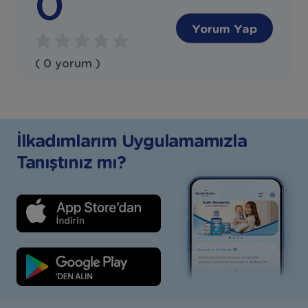
0
Yorum Yap
( 0 yorum )
İlkadımlarım Uygulamamızla
Tanıştınız mı?