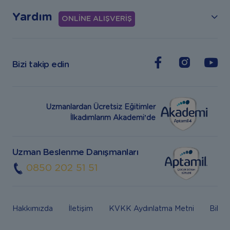
Yardım
ONLİNE ALIŞVERİŞ
Bizi takip edin
Uzmanlardan Ücretsiz Eğitimler
İlkadımlarım Akademi’de
Uzman Beslenme Danışmanları
0850 202 51 51
Hakkımızda
İletişim
KVKK Aydınlatma Metni
Bilgi