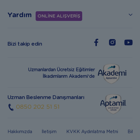
Yardım
ONLİNE ALIŞVERİŞ
Bizi takip edin
Uzmanlardan Ücretsiz Eğitimler
İlkadımlarım Akademi’de
Uzman Beslenme Danışmanları
0850 202 51 51
Hakkımızda
İletişim
KVKK Aydınlatma Metni
Bilgi