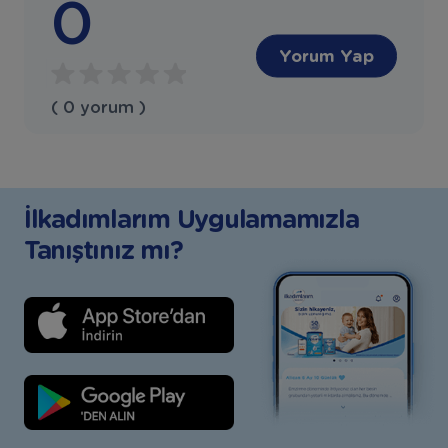
0
Yorum Yap
( 0 yorum )
İlkadımlarım Uygulamamızla
Tanıştınız mı?