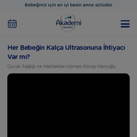
Bebeğiniz için en iyi besin anne sütüdür
Her Bebeğin Kalça Ultrasonuna İhtiyacı
Var mı?
Çocuk Sağlığı ve Hastalıkları Uzmanı Koray Hacıoğlu