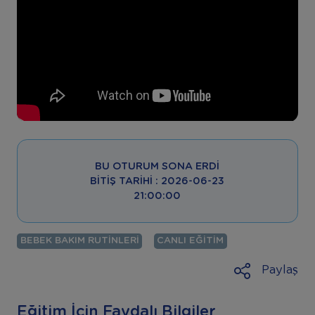
BU OTURUM SONA ERDI
BITIŞ TARIHI : 2026-06-23
21:00:00
BEBEK BAKIM RUTINLERI
CANLI EĞITIM
Paylaş
Eğitim İçin Faydalı Bilgiler