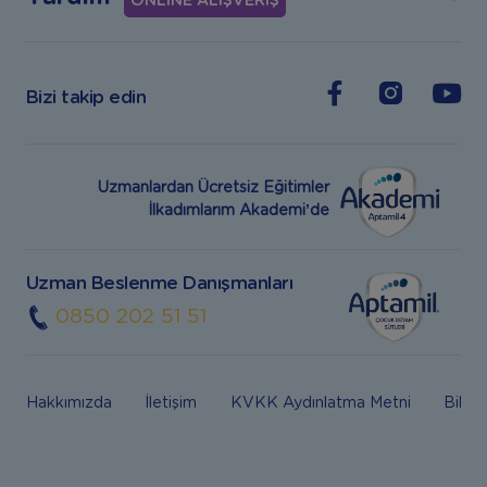
ONLİNE ALIŞVERİŞ
Bizi takip edin
Uzmanlardan Ücretsiz Eğitimler
İlkadımlarım Akademi’de
Uzman Beslenme Danışmanları
0850 202 51 51
Hakkımızda
İletişim
KVKK Aydınlatma Metni
Bilgi