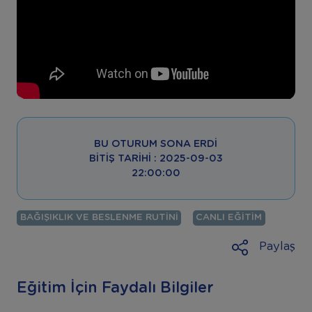
BU OTURUM SONA ERDI
BITIŞ TARIHI : 2025-09-03
22:00:00
BAĞIŞIKLIK VE BESLENME RUTINI
CANLI EĞITIM
Paylaş
Eğitim İçin Faydalı Bilgiler