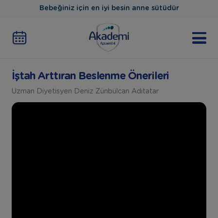
Bebeğiniz için en iyi besin anne sütüdür
İştah Arttıran Beslenme Önerileri
Uzman Diyetisyen Deniz Zünbülcan Adıtatar