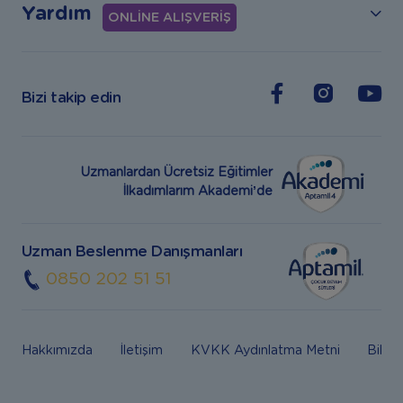
Yardım
ONLİNE ALIŞVERİŞ
Bizi takip edin
Uzmanlardan Ücretsiz Eğitimler
İlkadımlarım Akademi’de
Uzman Beslenme Danışmanları
0850 202 51 51
Hakkımızda
İletişim
KVKK Aydınlatma Metni
Bilgi