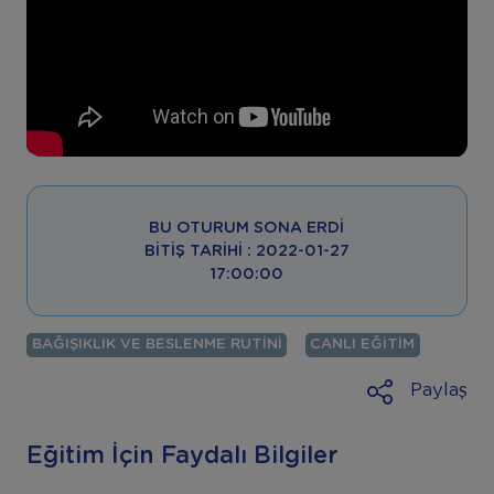
BU OTURUM SONA ERDI
BITIŞ TARIHI : 2022-01-27
17:00:00
BAĞIŞIKLIK VE BESLENME RUTINI
CANLI EĞITIM
Paylaş
Eğitim İçin Faydalı Bilgiler