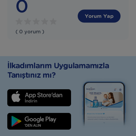
0
Yorum Yap
( 0 yorum )
İlkadımlarım Uygulamamızla
Tanıştınız mı?