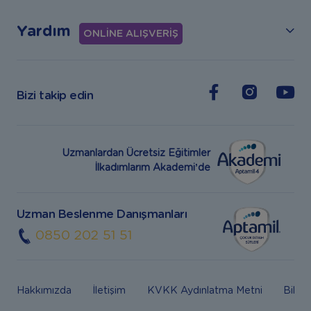
Yardım
ONLİNE ALIŞVERİŞ
Bizi takip edin
Uzmanlardan Ücretsiz Eğitimler
İlkadımlarım Akademi’de
Uzman Beslenme Danışmanları
0850 202 51 51
Hakkımızda
İletişim
KVKK Aydınlatma Metni
Bilgi