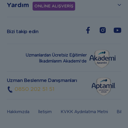
Yardım
ONLİNE ALIŞVERİŞ
Bizi takip edin
Uzmanlardan Ücretsiz Eğitimler
İlkadımlarım Akademi’de
Uzman Beslenme Danışmanları
0850 202 51 51
Hakkımızda
İletişim
KVKK Aydınlatma Metni
Bilgi