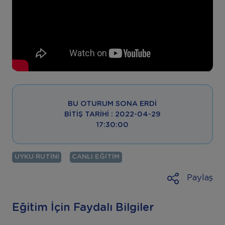
BU OTURUM SONA ERDI
BITIŞ TARIHI : 2022-04-29
17:30:00
UYKU RUTINI
CANLI EĞITIM
Paylaş
Eğitim İçin Faydalı Bilgiler