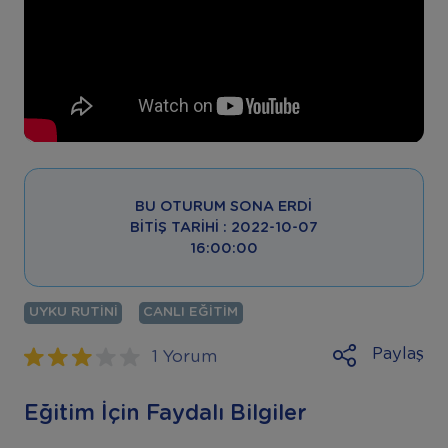
BU OTURUM SONA ERDI
BITIŞ TARIHI : 2022-10-07
16:00:00
UYKU RUTINI
CANLI EĞITIM
"
Paylaş
1 Yorum
Eğitim İçin Faydalı Bilgiler