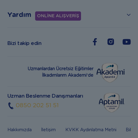
Yardım
ONLİNE ALIŞVERİŞ
Bizi takip edin
Uzmanlardan Ücretsiz Eğitimler
İlkadımlarım Akademi’de
Uzman Beslenme Danışmanları
0850 202 51 51
Hakkımızda
İletişim
KVKK Aydınlatma Metni
Bilgi