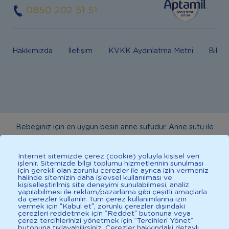
0850 202 51 51
Hakkımızda
İletişim
KVKK Aydınlatma Metni
Bilgi
Bebeğiniz için en uygun besin anne sütüdür. Anne sütü ile
beslenmenin mümkün olmadığı durumlarda doktorunuza
danışınız. Bu sitede yayınlanan bilgiler hekim tavsiyesi
İnternet sitemizde çerez (cookie) yoluyla kişisel veri
işlenir. Sitemizde bilgi toplumu hizmetlerinin sunulması
yerine geçmez. En doğru bilgi için doktorunuza danışınız.
için gerekli olan zorunlu çerezler ile ayrıca izin vermeniz
halinde sitemizin daha işlevsel kullanılması ve
Sağlıklı yaşam için dengeli, çeşitli beslenilmelidir. *D vitamini
kişiselleştirilmiş site deneyimi sunulabilmesi, analiz
çocuklarda bağışıklık sisteminin normal işlevine katkıda
yapılabilmesi ile reklam/pazarlama gibi çeşitli amaçlarla
da çerezler kullanılır. Tüm çerez kullanımlarına izin
bulunur.
vermek için “Kabul et”, zorunlu çerezler dışındaki
çerezleri reddetmek için “Reddet” butonuna veya
çerez tercihlerinizi yönetmek için “Tercihleri Yönet”
butonuna tıklayabilirsiniz. Çerezler hakkındaki detaylı