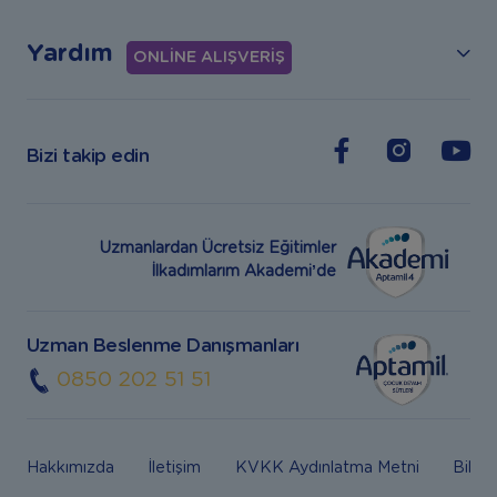
Yardım
ONLİNE ALIŞVERİŞ
Bizi takip edin
Uzmanlardan Ücretsiz Eğitimler
İlkadımlarım Akademi’de
Uzman Beslenme Danışmanları
0850 202 51 51
Hakkımızda
İletişim
KVKK Aydınlatma Metni
Bilgi