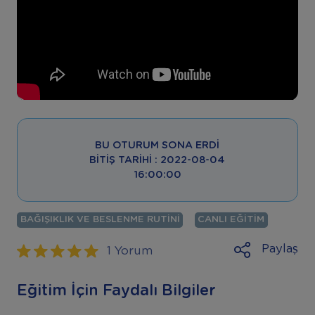
BU OTURUM SONA ERDI
BITIŞ TARIHI : 2022-08-04
16:00:00
BAĞIŞIKLIK VE BESLENME RUTINI
CANLI EĞITIM
"
Paylaş
1 Yorum
Eğitim İçin Faydalı Bilgiler