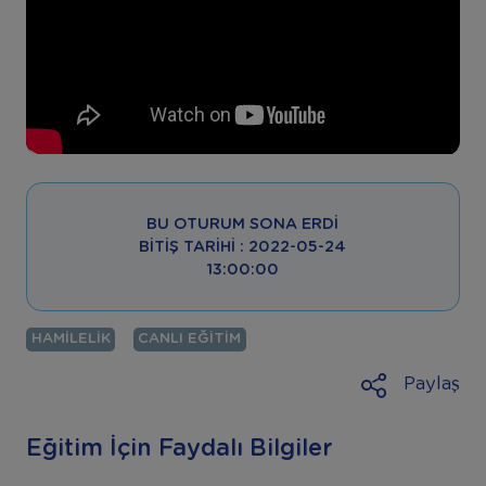
BU OTURUM SONA ERDI
BITIŞ TARIHI : 2022-05-24
13:00:00
HAMILELIK
CANLI EĞITIM
Paylaş
Eğitim İçin Faydalı Bilgiler