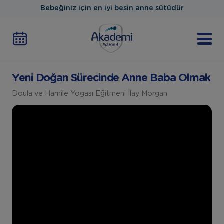
Bebeğiniz için en iyi besin anne sütüdür
Yeni Doğan Sürecinde Anne Baba Olmak
Doula ve Hamile Yogası Eğitmeni İlay Morgan