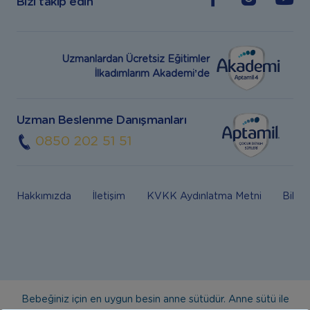
Bizi takip edin
Uzmanlardan Ücretsiz Eğitimler
İlkadımlarım Akademi’de
Uzman Beslenme Danışmanları
0850 202 51 51
Hakkımızda
İletişim
KVKK Aydınlatma Metni
Bilgi
Bebeğiniz için en uygun besin anne sütüdür. Anne sütü ile