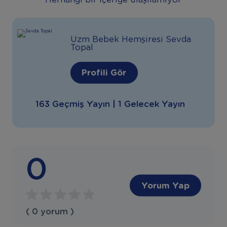
Herhangi bir içeriğe ulaşılamıyor
Uzm Bebek Hemşiresi Sevda
Topal
Profili Gör
163 Geçmiş Yayın | 1 Gelecek Yayın
0
Yorum Yap
( 0 yorum )