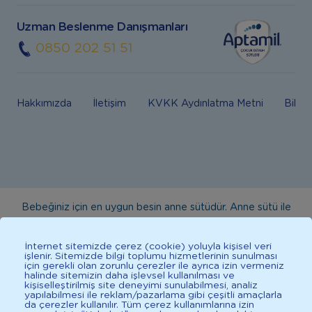
Uzman Beslenme Danışmanları
0850 202 51 51
Hakkımızda
İletişim
KVKK Aydınlatma Metni
Bilgi
Bebeğiniz için en uygun besin anne sütüdür. Anne sütü ile
beslenmenin mümkün olmadığı durumlarda doktorunuza
danışınız. Bu sitede yayınlanan bilgiler hekim tavsiyesi
İnternet sitemizde çerez (cookie) yoluyla kişisel veri
işlenir. Sitemizde bilgi toplumu hizmetlerinin sunulması
yerine geçmez. En doğru bilgi için doktorunuza danışınız.
için gerekli olan zorunlu çerezler ile ayrıca izin vermeniz
halinde sitemizin daha işlevsel kullanılması ve
Sağlıklı yaşam için dengeli, çeşitli beslenilmelidir. *D vitamini
kişiselleştirilmiş site deneyimi sunulabilmesi, analiz
çocuklarda bağışıklık sisteminin normal işlevine katkıda
yapılabilmesi ile reklam/pazarlama gibi çeşitli amaçlarla
da çerezler kullanılır. Tüm çerez kullanımlarına izin
bulunur.