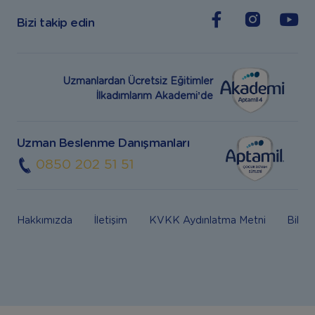
Bizi takip edin
Uzmanlardan Ücretsiz Eğitimler
İlkadımlarım Akademi’de
Uzman Beslenme Danışmanları
0850 202 51 51
Hakkımızda
İletişim
KVKK Aydınlatma Metni
Bilgi