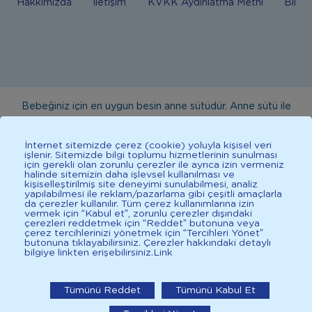
Hakkımızda
İletişim
KVKK Aydınlatma Metni
Bilgi
Bebeğiniz için en uygun besin anne sütüdür. Anne sütü ile
beslenmenin mümkün olmadığı durumlarda doktorunuza
danışınız. Bu sitede yayınlanan bilgiler hekim tavsiyesi
İnternet sitemizde çerez (cookie) yoluyla kişisel veri
işlenir. Sitemizde bilgi toplumu hizmetlerinin sunulması
yerine geçmez. En doğru bilgi için doktorunuza danışınız.
için gerekli olan zorunlu çerezler ile ayrıca izin vermeniz
halinde sitemizin daha işlevsel kullanılması ve
Sağlıklı yaşam için dengeli, çeşitli beslenilmelidir. *D vitamini
kişiselleştirilmiş site deneyimi sunulabilmesi, analiz
çocuklarda bağışıklık sisteminin normal işlevine katkıda
yapılabilmesi ile reklam/pazarlama gibi çeşitli amaçlarla
da çerezler kullanılır. Tüm çerez kullanımlarına izin
bulunur.
vermek için “Kabul et”, zorunlu çerezler dışındaki
çerezleri reddetmek için “Reddet” butonuna veya
çerez tercihlerinizi yönetmek için “Tercihleri Yönet”
butonuna tıklayabilirsiniz. Çerezler hakkındaki detaylı
bilgiye linkten erişebilirsiniz.
Link
2025 İlkadımlarım Her Hakkı Saklıdır.
İlkadımlarım: Bebek Gelişimi
Tümünü Reddet
Tümünü Kabul Et
İlkadımlarım'ı uygulamada aç