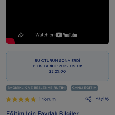
BU OTURUM SONA ERDI
BITIŞ TARIHI : 2022-09-08
22:25:00
BAĞIŞIKLIK VE BESLENME RUTINI
CANLI EĞITIM
"
Paylaş
1 Yorum
Eğitim İçin Faydalı Bilgiler