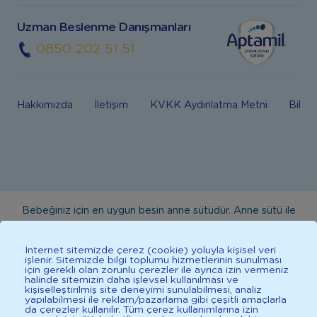
Uzman Beslenme Danışmanları
0850 202 51 51
Hakkımızda
İletişim
KVKK Aydınlatma Metni
Bilgi
Bebeğiniz için en uygun besin anne sütüdür. Anne sütü ile
beslenmenin mümkün olmadığı durumlarda doktorunuza
danışınız. Bu sitede yayınlanan bilgiler hekim tavsiyesi
İnternet sitemizde çerez (cookie) yoluyla kişisel veri
işlenir. Sitemizde bilgi toplumu hizmetlerinin sunulması
yerine geçmez. En doğru bilgi için doktorunuza danışınız.
için gerekli olan zorunlu çerezler ile ayrıca izin vermeniz
halinde sitemizin daha işlevsel kullanılması ve
Sağlıklı yaşam için dengeli, çeşitli beslenilmelidir. *D vitamini
kişiselleştirilmiş site deneyimi sunulabilmesi, analiz
çocuklarda bağışıklık sisteminin normal işlevine katkıda
yapılabilmesi ile reklam/pazarlama gibi çeşitli amaçlarla
da çerezler kullanılır. Tüm çerez kullanımlarına izin
bulunur.