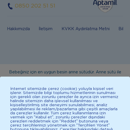
0850 202 51 51
Hakkımızda
İletişim
KVKK Aydınlatma Metni
Bilgi
Bebeğiniz için en uygun besin anne sütüdür. Anne sütü ile
beslenmenin mümkün olmadığı durumlarda doktorunuza
danışınız. Bu sitede yayınlanan bilgiler hekim tavsiyesi
İnternet sitemizde çerez (cookie) yoluyla kişisel veri
işlenir. Sitemizde bilgi toplumu hizmetlerinin sunulması
yerine geçmez. En doğru bilgi için doktorunuza danışınız.
için gerekli olan zorunlu çerezler ile ayrıca izin vermeniz
halinde sitemizin daha işlevsel kullanılması ve
Sağlıklı yaşam için dengeli, çeşitli beslenilmelidir. *D vitamini
kişiselleştirilmiş site deneyimi sunulabilmesi, analiz
çocuklarda bağışıklık sisteminin normal işlevine katkıda
yapılabilmesi ile reklam/pazarlama gibi çeşitli amaçlarla
da çerezler kullanılır. Tüm çerez kullanımlarına izin
bulunur.
vermek için “Kabul et”, zorunlu çerezler dışındaki
çerezleri reddetmek için “Reddet” butonuna veya
çerez tercihlerinizi yönetmek için “Tercihleri Yönet”
butonuna tıklayabilirsiniz. Çerezler hakkındaki detaylı