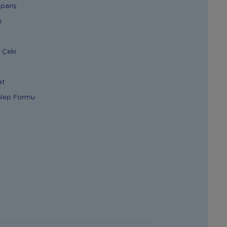
ipariş
e
 Çeki
at
alep Formu