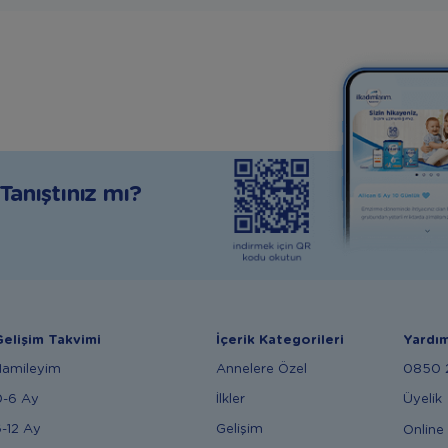
anıştınız mı?
elişim Takvimi
İçerik Kategorileri
Yardı
Hamileyim
Annelere Özel
0850 2
0-6 Ay
İlkler
Üyelik
-12 Ay
Gelişim
Online 