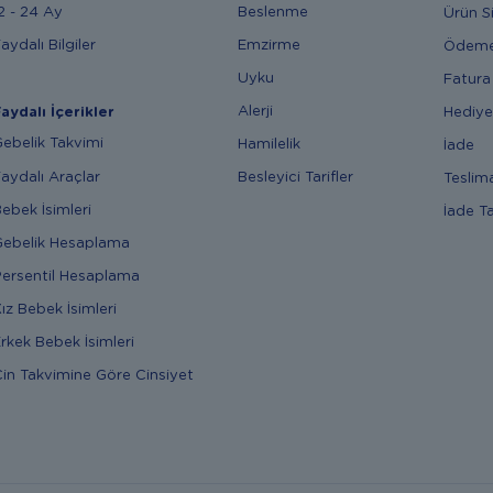
2 - 24 Ay
Beslenme
Ürün S
aydalı Bilgiler
Emzirme
Ödem
Uyku
Fatura
Alerji
Hediye
aydalı İçerikler
ebelik Takvimi
Hamilelik
İade
aydalı Araçlar
Besleyici Tarifler
Teslim
ebek İsimleri
İade T
ebelik Hesaplama
ersentil Hesaplama
ız Bebek İsimleri
rkek Bebek İsimleri
in Takvimine Göre Cinsiyet