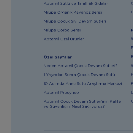
1
Aptamil Sütlü ve Tahıllı Ek Gıdalar
F
Milupa Organik Kavanoz Serisi
Milupa Çocuk Sıvı Devam Sütleri
Milupa Çorba Serisi
F
G
Aptamil Özel Ürünler
F
B
Özel Sayfalar
G
Neden Aptamil Çocuk Devam Sütleri?
P
1 Yaşından Sonra Çocuk Devam Sütü
K
10 Adımda Anne Sütü Araştırma Merkezi
E
Aptamil Prosyneo
Ç
Aptamil Çocuk Devam Sütleri'inin Kalite
ve Güvenliğini Nasıl Sağlıyoruz?