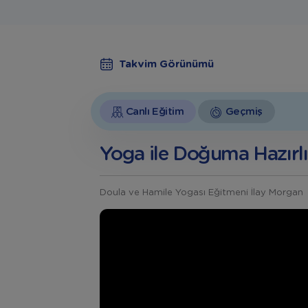
Takvim Görünümü
Canlı Eğitim
Geçmiş
Yoga ile Doğuma Hazırl
Doula ve Hamile Yogası Eğitmeni İlay Morgan