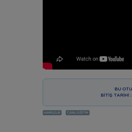
BU OTU
BITIŞ TARIHI
HAMILELIK
CANLI EĞITIM