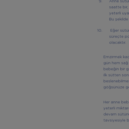
Anne sütü
saatte bi
yeterli uy
Bu şekilde
Eğer sütün
süreçte po
olacaktır.
Emzirmek kada
gün hem sağ 
bebeğin bir 
ilk sütten so
beslenebilmes
göğsünüze geç
Her anne bebe
yeterli mikta
devam sütünü 
tavsiyesiyle 