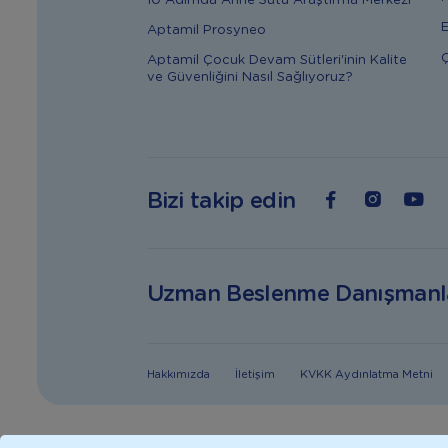
10 Adımda Anne Sütü Araştırma Merkezi
E
Aptamil Prosyneo
Ç
Aptamil Çocuk Devam Sütleri'inin Kalite
ve Güvenliğini Nasıl Sağlıyoruz?
Bizi takip edin
Uzman Beslenme Danışmanl
Hakkımızda
İletişim
KVKK Aydınlatma Metni
Bebeğiniz için en uygun besin anne sütüdür. Anne sütü ile beslenmen