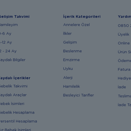
elişim Takvimi
İçerik Kategorileri
Yardı
Hamileyim
Annelere Özel
0850 2
0-6 Ay
İlkler
Üyelik
-12 Ay
Gelişim
Online 
2 - 24 Ay
Beslenme
Ürün S
aydalı Bilgiler
Emzirme
Ödem
Uyku
Fatura
Alerji
aydalı İçerikler
Hediye
ebelik Takvimi
Hamilelik
İade
aydalı Araçlar
Besleyici Tarifler
Teslim
ebek İsimleri
İade T
ebelik Hesaplama
ersentil Hesaplama
ız Bebek İsimleri