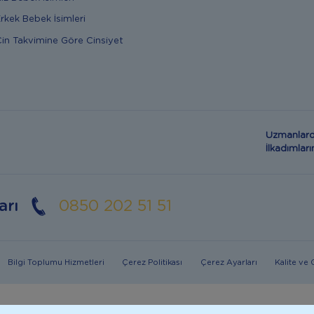
rkek Bebek İsimleri
in Takvimine Göre Cinsiyet
Uzmanlard
İlkadımla
arı
0850 202 51 51
Bilgi Toplumu Hizmetleri
Çerez Politikası
Çerez Ayarları
Kalite ve
in mümkün olmadığı durumlarda doktorunuza danışınız. Bu sitede yayınlanan bil