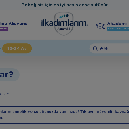
Bebeğiniz için en iyi besin anne sütüdür
ine Alışveriş
Akademi
NLER
CANLI EĞITIML
Ara
12-24 Ay
tar?
Artar?
mlarım annelik yolculuğunuzda yanınızda! Tıklayın güvenilir kaynağ
n.