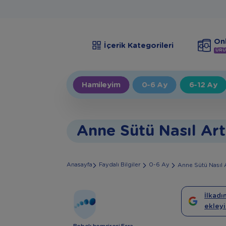
Onl
İçerik Kategorileri
ÜRÜ
Hamileyim
0-6 Ay
6-12 Ay
Anne Sütü Nasıl Ar
Anasayfa
Faydalı Bilgiler
0-6 Ay
Anne Sütü Nasıl 
İlkadı
ekleyi