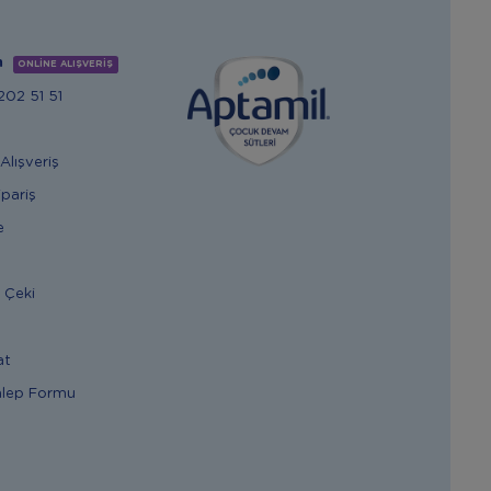
m
ONLİNE ALIŞVERİŞ
02 51 51
Alışveriş
ipariş
e
 Çeki
at
alep Formu