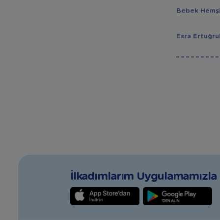
Bebek Hemşi
Esra Ertuğru
İlkadımlarım Uygulamamızla T