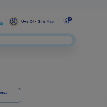
0
Üye Ol / Giriş Yap
ER
ınıza