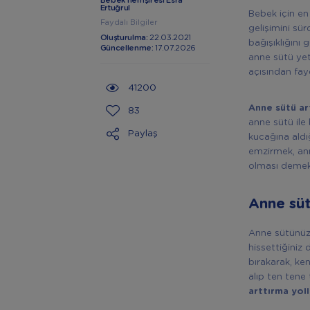
Bebek hemşiresi Esra
Ertuğrul
Bebek için en
Faydalı Bilgiler
gelişimini sü
Oluşturulma:
22.03.2021
bağışıklığını 
Güncellenme:
17.07.2026
anne sütü yet
açısından fay
41200
Anne sütü ar
83
anne sütü ile
Paylaş
kucağına aldı
emzirmek, an
olması demekt
Anne süt
Anne sütünüzü
hissettiğiniz
bırakarak, ke
alıp ten ten
arttırma yol