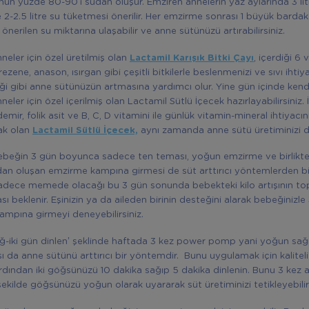
ün yüzde 80-90’ı sudan oluşur. Emziren annelerin yaz aylarında 3 lit
e 2-2.5 litre su tüketmesi önerilir. Her emzirme sonrası 1 büyük bardak
önerilen su miktarına ulaşabilir ve anne sütünüzü artırabilirsiniz.
neler için özel üretilmiş olan
Lactamil Karışık Bitki Çayı
, içerdiği 6 
ezene, anason, ısırgan gibi çeşitli bitkilerle beslenmenizi ve sıvı ihtiya
ği gibi anne sütünüzün artmasına yardımcı olur. Yine gün içinde kend
eler için özel içerilmiş olan Lactamil Sütlü İçecek hazırlayabilirsiniz. 
emir, folik asit ve B, C, D vitamini ile günlük vitamin-mineral ihtiyacını
ak olan
Lactamil Sütlü İçecek,
aynı zamanda anne sütü üretiminizi d
ebeğin 3 gün boyunca sadece ten teması, yoğun emzirme ve birlikt
n oluşan emzirme kampına girmesi de süt arttırıcı yöntemlerden biri 
adece memede olacağı bu 3 gün sonunda bebekteki kilo artışının t
ı beklenir. Eşinizin ya da aileden birinin desteğini alarak bebeğinizle
mpına girmeyi deneyebilirsiniz.
ağ-iki gün dinlen’ şeklinde haftada 3 kez power pomp yani yoğun sa
 da anne sütünü arttırıcı bir yöntemdir. Bunu uygulamak için kaliteli i
dından iki göğsünüzü 10 dakika sağıp 5 dakika dinlenin. Bunu 3 kez a
şekilde göğsünüzü yoğun olarak uyararak süt üretiminizi tetikleyebilirs