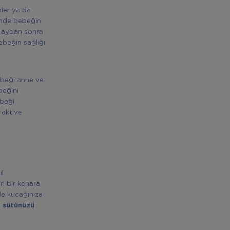
nler ya da
sinde bebeğin
 6 aydan sonra
ebeğin sağlığı
ebeği anne ve
beğini
ebeği
 aktive
ıl
i bir kenara
le kucağınıza
 sütünüzü