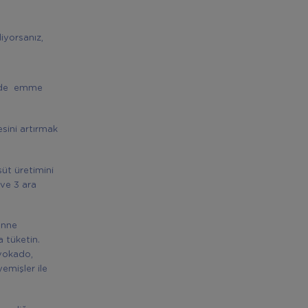
iyorsanız,
izde emme
sini artırmak
üt üretimini
ve 3 ara
anne
a tüketin.
avokado,
yemişler ile