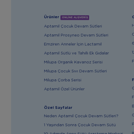
Ürünler
G
ONLİNE ALIŞVERİŞ
Aptamil Çocuk Devam Sütleri
Aptamil Prosyneo Devam Sütleri
6
Emziren Anneler İçin Lactamil
1
Aptamil Sütlü ve Tahıllı Ek Gıdalar
F
Milupa Organik Kavanoz Serisi
Milupa Çocuk Sıvı Devam Sütleri
F
Milupa Çorba Serisi
G
Aptamil Özel Ürünler
F
B
Özel Sayfalar
G
Neden Aptamil Çocuk Devam Sütleri?
P
1 Yaşından Sonra Çocuk Devam Sütü
K