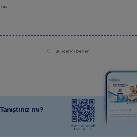
resi
l
Bu içeriği beğen
anıştınız mı?