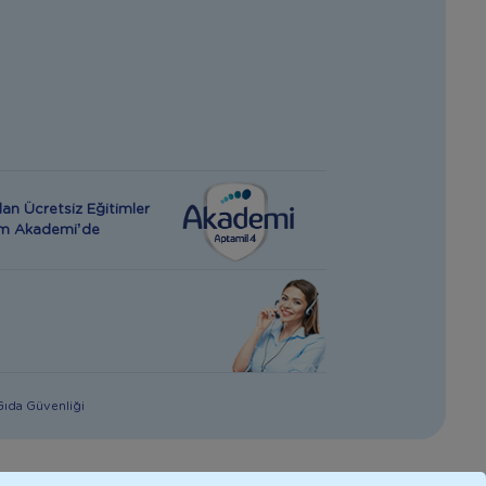
an Ücretsiz Eğitimler
rım Akademi’de
 Gıda Güvenliği
giler hekim tavsiyesi yerine geçmez. En doğru bilgi için doktorunuza