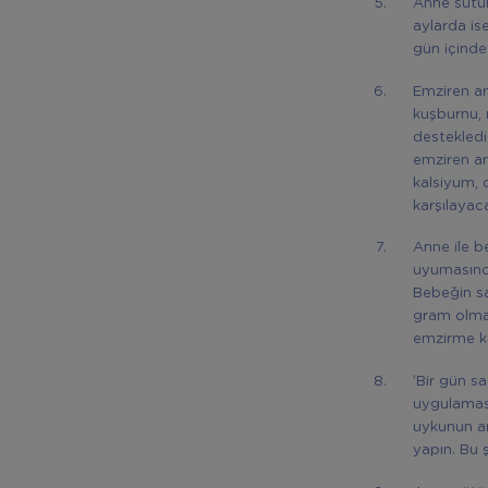
Anne sütün
aylarda is
gün içinde 
Emziren an
kuşburnu, r
destekledi
emziren ann
kalsiyum, d
karşılayac
Anne ile b
uyumasında
Bebeğin s
gram olmas
emzirme ka
‘Bir gün s
uygulaması
uykunun ar
yapın. Bu 