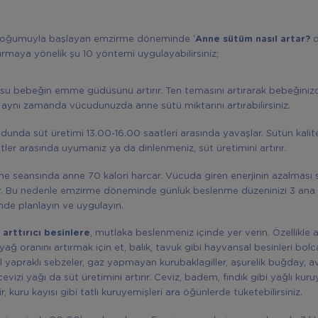
doğumuyla başlayan emzirme döneminde ‘
Anne sütüm nasıl artar?
d
ırmaya yönelik şu 10 yöntemi uygulayabilirsiniz;
su bebeğin emme güdüsünü artırır. Ten temasını artırarak bebeğin
e aynı zamanda vücudunuzda anne sütü miktarını artırabilirsiniz.
unda süt üretimi 13.00-16.00 saatleri arasında yavaşlar. Sütün kalite
atler arasında uyumanız ya da dinlenmeniz, süt üretimini artırır.
e seansında anne 70 kalori harcar. Vücuda giren enerjinin azalması s
r. Bu nedenle emzirme döneminde günlük beslenme düzeninizi 3 ana 
nde planlayın ve uygulayın.
arttırıcı besinlere
, mutlaka beslenmeniz içinde yer verin. Özellikle 
ağ oranını artırmak için et, balık, tavuk gibi hayvansal besinleri bolc
l yapraklı sebzeler, gaz yapmayan kurubaklagiller, aşurelik buğday, 
evizi yağı da süt üretimini artırır. Ceviz, badem, fındık gibi yağlı kuru
r, kuru kayısı gibi tatlı kuruyemişleri ara öğünlerde tüketebilirsiniz.