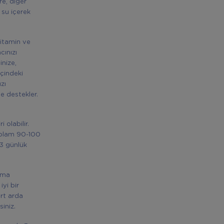
re, diğer
 su içerek
vitamin ve
cınızı
inize,
İçindeki
zı
e destekler.
e
olabilir.
oplam 90-100
 3 günlük
ğma
yi bir
rt arda
iniz.