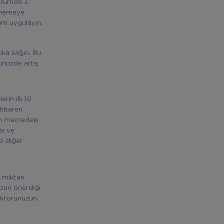
urumda 3
e memeye
ğım uygulayın.
ika sağın. Bu
ünüzde artış
rin ilk 10
tibaren
ğin memedeki
sı ve
ip diğer
 miktarı
uzun önerdiği
doktorunuzun