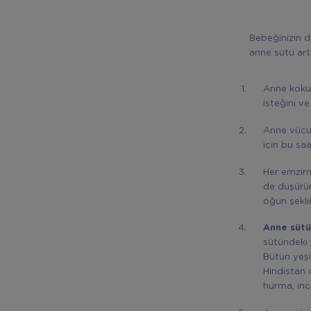
Bebeğinizin 
anne sütü art
Anne koku
isteğini v
Anne vücud
için bu sa
Her emzirm
de düşürü
öğün şekli
Anne sütü 
sütündeki y
Bütün yeşi
Hindistan c
hurma, inci