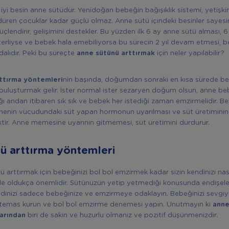
 iyi besin anne sütüdür. Yenidoğan bebeğin bağışıklık sistemi, yetişki
rdüren çocuklar kadar güçlü olmaz. Anne sütü içindeki besinler saye
güçlendirir, gelişimini destekler. Bu yüzden ilk 6 ay anne sütü alması,
erliyse ve bebek hala emebiliyorsa bu sürecin 2 yıl devam etmesi, b
dalıdır. Peki bu süreçte
anne sütünü arttırmak
için neler yapılabilir?
ttırma yöntemleri
nin başında, doğumdan sonraki en kısa sürede b
 buluşturmak gelir. İster normal ister sezaryen doğum olsun, anne be
ğı andan itibaren sık sık ve bebek her istediği zaman emzirmelidir. B
nenin vücudundaki süt yapan hormonun uyarılması ve süt üretiminin
ir. Anne memesine uyarının gitmemesi, süt üretimini durdurur.
ü arttırma yöntemleri
 arttırmak için bebeğinizi bol bol emzirmek kadar sizin kendinizi nas
 de oldukça önemlidir. Sütünüzün yetip yetmediği konusunda endişeler
ndinizi sadece bebeğinize ve emzirmeye odaklayın. Bebeğinizi sevgiy
e temas kurun ve bol bol emzirme denemesi yapın. Unutmayın ki
anne
larından
biri de sakin ve huzurlu olmanız ve pozitif düşünmenizdir.