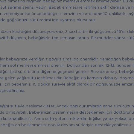
nüz olmasına rağmen bebeğiniz memeyi emmek istemeyebilir. Bu d
r, süt sağma seansı yapın. Bebek emmesine rağmen aktif değilse v
arı veremiyor ise önce bebeğinizi emzirin ve ardından 10 dakikalık sa
 de göğsünüzü süt üretimi için uyarmış olursunuz.
üzün kesildiğini düşünüyorsanız, 3 saatte bir iki göğsünüzü 15’er dak
zitif düşünün, bebeğinizle ten temasını artırın. Bir müddet sonra süt
r bebeğinize verdiğiniz göğüs sırası da önemlidir. Yenidoğan bebekle
hem sol memeyi emmesi önerilir. Doğumdan sonraki 12-13. günden i
göğüsteki sütü bitirip diğerine geçmesi gerekir. Burada amaç, bebe
nra gelen yağlı sütü içebilmesidir. Bebeğinizin karnının daha iyi doyma
i için bebeğinizi 15 dakika süreyle aktif olarak bir göğsünüzde emzir
irebilirsiniz.
ğini sütüyle beslemek ister. Ancak bazı durumlarda anne sütünüzün
rda olmayabilir. Bebeğinizin beslenmesini desteklemek için doktorun
kullanabilirsiniz. Anne sütü yeterli miktarda değilse ya da yoksa; 
bebeğinizin beslenmesini çocuk devam sütleriyle destekleyebilirsiniz.