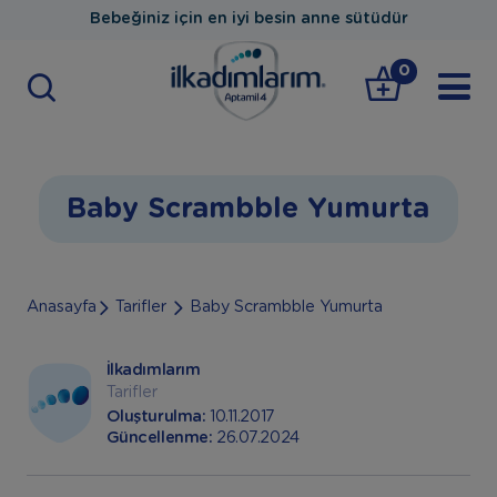
Bebeğiniz için en iyi besin anne sütüdür
0
Baby Scrambble Yumurta
Anasayfa
Tarifler
Baby Scrambble Yumurta
İlkadımlarım
Tarifler
Oluşturulma:
10.11.2017
Güncellenme:
26.07.2024