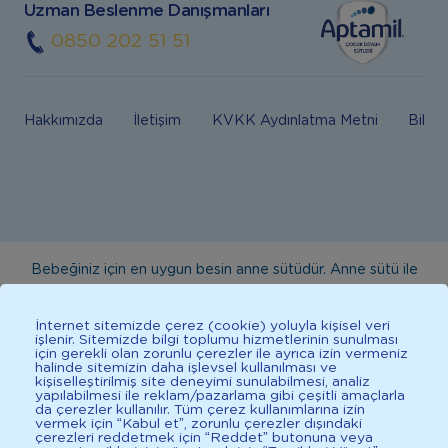
Uzman Beslenme Danışmanları
0850 202 51 51
Hakkımızda
İletişim
KVKK Aydınlatma Metni
Bilgi
Bebeğiniz için en uygun besin anne sütüdür. Anne sütü ile
beslenmenin mümkün olmadığı durumlarda doktorunuza
danışınız. Bu sitede yayınlanan bilgiler hekim tavsiyesi
İnternet sitemizde çerez (cookie) yoluyla kişisel veri
işlenir. Sitemizde bilgi toplumu hizmetlerinin sunulması
yerine geçmez. En doğru bilgi için doktorunuza danışınız.
için gerekli olan zorunlu çerezler ile ayrıca izin vermeniz
halinde sitemizin daha işlevsel kullanılması ve
Sağlıklı yaşam için dengeli, çeşitli beslenilmelidir. *D vitamini
kişiselleştirilmiş site deneyimi sunulabilmesi, analiz
çocuklarda bağışıklık sisteminin normal işlevine katkıda
yapılabilmesi ile reklam/pazarlama gibi çeşitli amaçlarla
da çerezler kullanılır. Tüm çerez kullanımlarına izin
bulunur.
vermek için “Kabul et”, zorunlu çerezler dışındaki
çerezleri reddetmek için “Reddet” butonuna veya