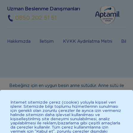
Uzman Beslenme Danışmanları
0850 202 51 51
Hakkımızda
İletişim
KVKK Aydınlatma Metni
Bilgi
Bebeğiniz için en uygun besin anne sütüdür. Anne sütü ile
beslenmenin mümkün olmadığı durumlarda doktorunuza
danışınız. Bu sitede yayınlanan bilgiler hekim tavsiyesi
İnternet sitemizde çerez (cookie) yoluyla kişisel veri
işlenir. Sitemizde bilgi toplumu hizmetlerinin sunulması
yerine geçmez. En doğru bilgi için doktorunuza danışınız.
için gerekli olan zorunlu çerezler ile ayrıca izin vermeniz
halinde sitemizin daha işlevsel kullanılması ve
Sağlıklı yaşam için dengeli, çeşitli beslenilmelidir. *D vitamini
kişiselleştirilmiş site deneyimi sunulabilmesi, analiz
çocuklarda bağışıklık sisteminin normal işlevine katkıda
yapılabilmesi ile reklam/pazarlama gibi çeşitli amaçlarla
da çerezler kullanılır. Tüm çerez kullanımlarına izin
bulunur.
vermek için “Kabul et”, zorunlu çerezler dışındaki