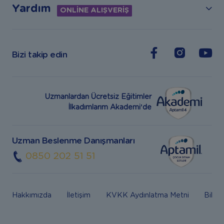
Yardım
ONLİNE ALIŞVERİŞ
Bizi takip edin
Uzmanlardan Ücretsiz Eğitimler
İlkadımlarım Akademi’de
Uzman Beslenme Danışmanları
0850 202 51 51
Hakkımızda
İletişim
KVKK Aydınlatma Metni
Bilgi