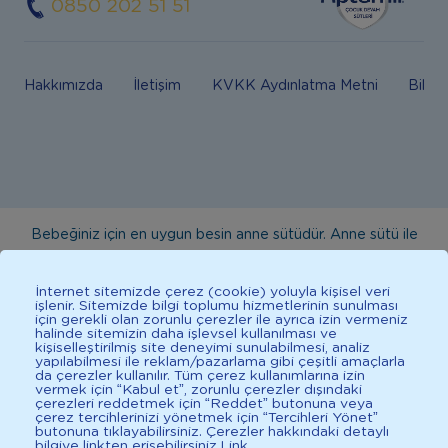
0850 202 51 51
Hakkımızda
İletişim
KVKK Aydınlatma Metni
Bilgi
Bebeğiniz için en uygun besin anne sütüdür. Anne sütü ile
beslenmenin mümkün olmadığı durumlarda doktorunuza
danışınız. Bu sitede yayınlanan bilgiler hekim tavsiyesi
İnternet sitemizde çerez (cookie) yoluyla kişisel veri
işlenir. Sitemizde bilgi toplumu hizmetlerinin sunulması
yerine geçmez. En doğru bilgi için doktorunuza danışınız.
için gerekli olan zorunlu çerezler ile ayrıca izin vermeniz
halinde sitemizin daha işlevsel kullanılması ve
Sağlıklı yaşam için dengeli, çeşitli beslenilmelidir. *D vitamini
kişiselleştirilmiş site deneyimi sunulabilmesi, analiz
çocuklarda bağışıklık sisteminin normal işlevine katkıda
yapılabilmesi ile reklam/pazarlama gibi çeşitli amaçlarla
da çerezler kullanılır. Tüm çerez kullanımlarına izin
bulunur.
vermek için “Kabul et”, zorunlu çerezler dışındaki
çerezleri reddetmek için “Reddet” butonuna veya
çerez tercihlerinizi yönetmek için “Tercihleri Yönet”
butonuna tıklayabilirsiniz. Çerezler hakkındaki detaylı
bilgiye linkten erişebilirsiniz.
Link