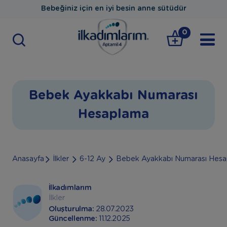
Bebeğiniz için en iyi besin anne sütüdür
0
Bebek Ayakkabı Numarası
Hesaplama
Anasayfa
İlkler
6-12 Ay
Bebek Ayakkabı Numarası Hes
İlkadımlarım
İlkler
Oluşturulma:
28.07.2023
Güncellenme:
11.12.2025