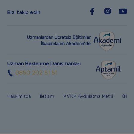
Bizi takip edin
Uzmanlardan Ücretsiz Eğitimler
İlkadımlarım Akademi’de
Uzman Beslenme Danışmanları
0850 202 51 51
Hakkımızda
İletişim
KVKK Aydınlatma Metni
Bilgi