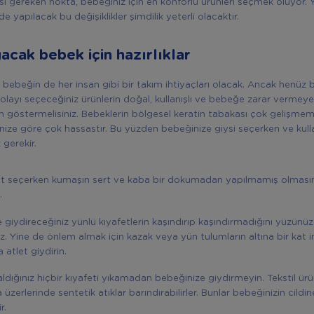
si gereken nokta, bebeğiniz için en konforlu ürünleri seçmek oluyor.
e yapılacak bu değişiklikler şimdilik yeterli olacaktır.
acak bebek için hazırlıklar
bebeğin de her insan gibi bir takım ihtiyaçları olacak. Ancak henüz
layı seçeceğiniz ürünlerin doğal, kullanışlı ve bebeğe zarar vermeye
 göstermelisiniz. Bebeklerin bölgesel keratin tabakası çok gelişmem
ldinize göre çok hassastır. Bu yüzden bebeğinize giysi seçerken ve kull
 gerekir.
et seçerken kumaşın sert ve kaba bir dokumadan yapılmamış olması
.
 giydireceğiniz yünlü kıyafetlerin kaşındırıp kaşındırmadığını yüzünü
niz. Yine de önlem almak için kazak veya yün tulumların altına bir kat
 atlet giydirin.
aldığınız hiçbir kıyafeti yıkamadan bebeğinize giydirmeyin. Tekstil ürün
a üzerlerinde sentetik atıklar barındırabilirler. Bunlar bebeğinizin cild
r.