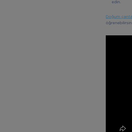
edin.
Doğum çantası
öğrenebilirsin