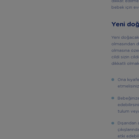
dikkat edilme
bebek için evd
Yeni doğ
Yeni doğacak 
olmasından do
olmasına özen
cildi sizin ci
dikkatli olmak
Ona kıyaf
etmelisiniz
Bebeğinize
edebilirsi
tulum veya
Dışarıdan 
çıkışlarınd
etki edebili