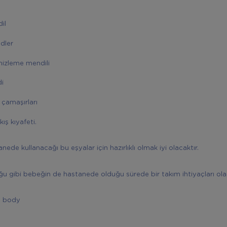
il
edler
izleme mendili
i
iç çamaşırları
ış kıyafeti.
ede kullanacağı bu eşyalar için hazırlıklı olmak iyi olacaktır.
u gibi bebeğin de hastanede olduğu sürede bir takım ihtiyaçları ola
n body