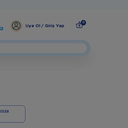
0
Üye Ol / Giriş Yap
ER
ınıza