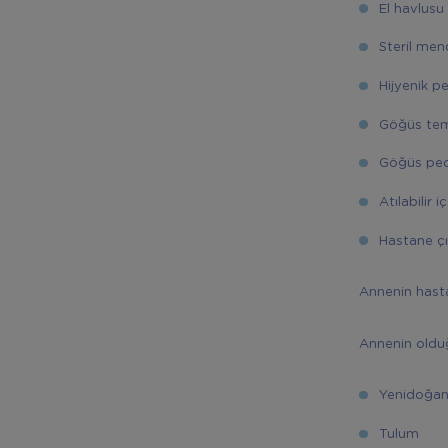
El havlusu
Steril mend
Hijyenik p
Göğüs tem
Göğüs ped
Atılabilir 
Hastane çık
Annenin hastan
Annenin olduğ
Yenidoğa
Tulum