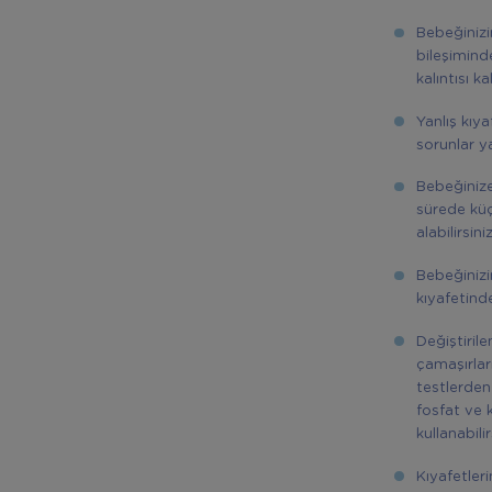
Bebeğinizi
bileşimind
kalıntısı k
Yanlış kıya
sorunlar y
Bebeğinize 
sürede küç
alabilirsiniz
Bebeğinizi
kıyafetind
Değiştirile
çamaşırlar
testlerden 
fosfat ve 
kullanabilir
Kıyafetler