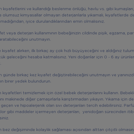
n kıyafetlerini ve kullandığı beslenme önlüğü, havlu vs. gibi kumaşlar
e olumsuz kimyasallar olmayan deterjanlarla yıkamalı, kıyafetlerde d
almadığından, iyice durulandıklarından emin olmalısınız.
fet veya deterjan kullanımının bebeğinizin cildinde pişik, egzama, paraz
aratabileceğini unutmayın.
kıyafet alırken, ilk birkaç ay çok hızlı büyüyeceğini ve aldığınız tulum
ük geleceğini hesaba katmalısınız. Yeni doğanlar için 0 - 6 ay ürünle
.
n günde birkaç kez kıyafet değiştirebileceğini unutmayın ve yanınız
en birer yedek bulundurun.
n kıyafetleri temizlemek için özel bebek deterjanlarını kullanın. Bebekl
ını makinede diğer çamaşırlarla karıştırmadan yıkayın. Yıkama için de
geçen ve hipoalerjenik olan sıvı deterjanları tercih edebilirsiniz. Par
klor gibi maddeler içermeyen deterjanları, yenidoğan sürecinden iti
siniz.
in bez değişiminde kolaylık sağlaması açısından alttan çıtçıtlı olması