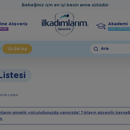
Bebeğiniz için en iyi besin anne sütüdür
ine Alışveriş
Akademi
NLER
CANLI EĞITIML
Ara
12-24 Ay
Listesi
rlık Listesi
mlarım annelik yolculuğunuzda yanınızda! Tıklayın güvenilir kaynağ
n.