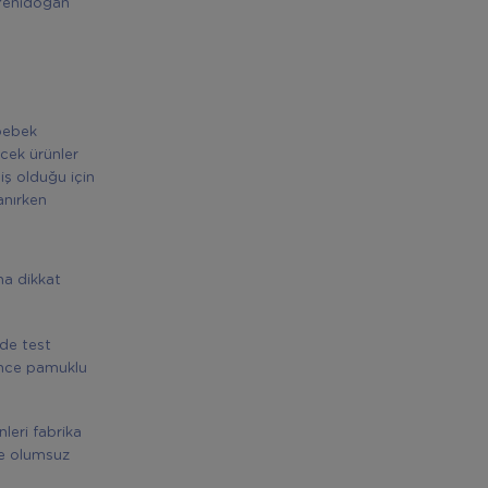
 Yenidoğan
 bebek
cek ürünler
iş olduğu için
anırken
na dikkat
zde test
 ince pamuklu
leri fabrika
ine olumsuz