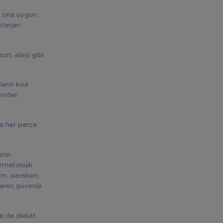
ı, ona uygun,
eterjan
it, alerji gibi
ların kısa
rinden
da her parça
erin
rmatolojik
füm, paraben,
baren güvenle
na da dikkat