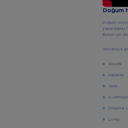
Doğum ha
Doğum öncesi
yapacağınız 
Bunun için do
Hastaneye gid
Gecelik
Sabahlık
Terlik
İç çamaşır
Emzirme s
Çorap