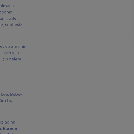
 olmanız
babanın
gun günler
er, şüphesiz
mak ve annenin
sizin için
 için nelere
bile. Bebek
 Tüm bu
iz adına
in. Burada