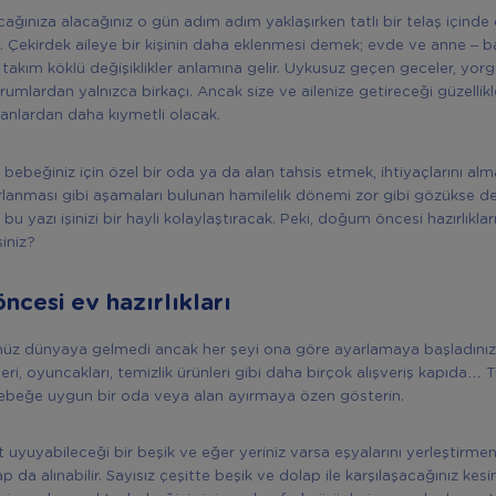
cağınıza alacağınız o gün adım adım yaklaşırken tatlı bir telaş içinde
 Çekirdek aileye bir kişinin daha eklenmesi demek; evde ve anne – 
 takım köklü değişiklikler anlamına gelir. Uykusuz geçen geceler, yor
rumlardan yalnızca birkaçı. Ancak size ve ailenize getireceği güzellikl
anlardan daha kıymetli olacak.
bebeğiniz için özel bir oda ya da alan tahsis etmek, ihtiyaçlarını al
anması gibi aşamaları bulunan hamilelik dönemi zor gibi gözükse de, 
 bu yazı işinizi bir hayli kolaylaştıracak. Peki, doğum öncesi hazırlıkları
siniz?
cesi ev hazırlıkları
nüz dünyaya gelmedi ancak her şeyi ona göre ayarlamaya başladınız 
ileri, oyuncakları, temizlik ürünleri gibi daha birçok alışveriş kapıda…
bebeğe uygun bir oda veya alan ayırmaya özen gösterin.
 uyuyabileceği bir beşik ve eğer yeriniz varsa eşyalarını yerleştirmen
p da alınabilir. Sayısız çeşitte beşik ve dolap ile karşılaşacağınız kes