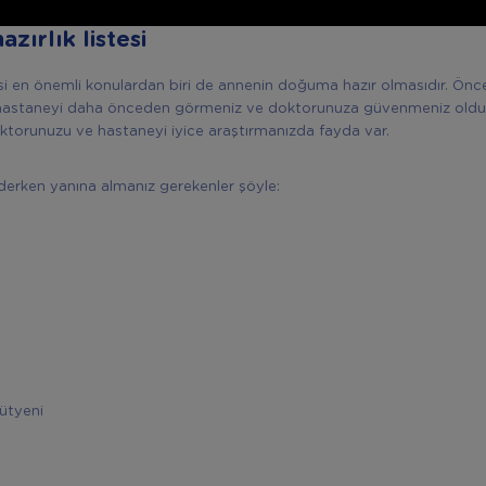
zırlık listesi
 en önemli konulardan biri de annenin doğuma hazır olmasıdır. Önc
hastaneyi daha önceden görmeniz ve doktorunuza güvenmeniz oldu
ktorunuzu ve hastaneyi iyice araştırmanızda fayda var.
erken yanına almanız gerekenler şöyle:
ı
ütyeni