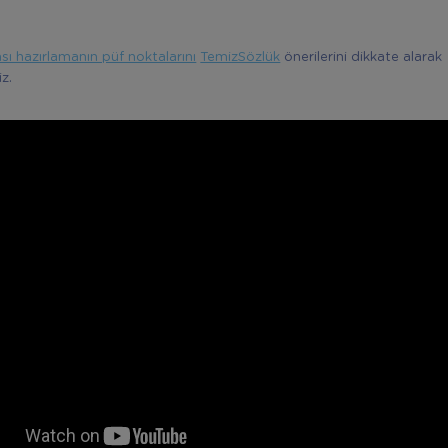
 hazırlamanın püf noktalarını
TemizSözlük
önerilerini dikkate alarak
iz.