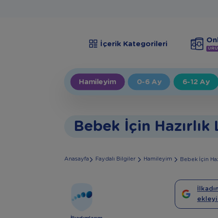
Onl
İçerik Kategorileri
ÜRÜ
Hamileyim
0-6 Ay
6-12 Ay
Bebek İçin Hazırlık 
Anasayfa
Faydalı Bilgiler
Hamileyim
Bebek İçin Hazı
İlkadı
ekleyi