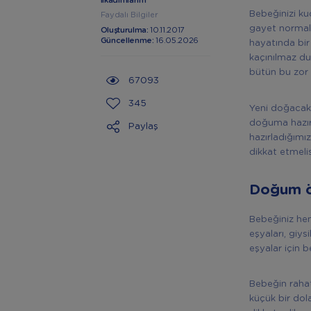
İlkadımlarım
Bebeğinizi ku
Faydalı Bilgiler
gayet normal.
Oluşturulma:
10.11.2017
Güncellenme:
16.05.2026
hayatında bir
kaçınılmaz du
bütün bu zor 
67093
345
Yeni doğacak 
doğuma hazırl
Paylaş
hazırladığımız
dikkat etmeli
Doğum ön
Bebeğiniz he
eşyaları, giys
eşyalar için 
Bebeğin rahat
küçük bir dola