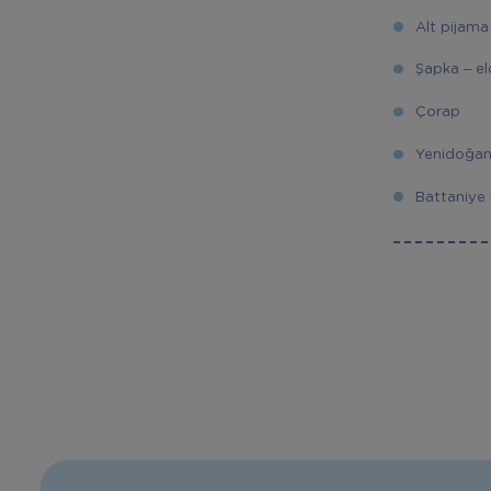
Alt pijama
Şapka – el
Çorap
Yenidoğan
Battaniye 