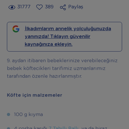
31777
389
Paylaş
İlkadımlarım annelik yolculuğunuzda
yanınızda! Tıklayın güvenilir
kaynağınıza ekleyin.
9. aydan itibaren bebeklerinize verebileceğiniz
bebek köftecikleri tarifimiz uzmanlarımız
tarafından özenle hazırlanmıştır.
Köfte için malzemeler
100 g kıyma
4 çorba kaşığı
7 Tahıllı Ballı
ya da biraz