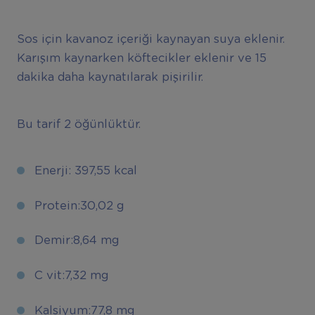
Sos için kavanoz içeriği kaynayan suya eklenir.
Karışım kaynarken köftecikler eklenir ve 15
dakika daha kaynatılarak pişirilir.
Bu tarif 2 öğünlüktür.
Enerji: 397,55 kcal
Protein:30,02 g
Demir:8,64 mg
C vit:7,32 mg
Kalsiyum:77,8 mg