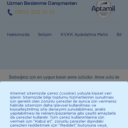
Uzman Beslenme Danışmanları
0850 202 51 51
Hakkımızda
İletişim
KVKK Aydınlatma Metni
Bilgi
Bebeğiniz için en uygun besin anne sütüdür. Anne sütü ile
beslenmenin mümkün olmadığı durumlarda doktorunuza
danışınız. Bu sitede yayınlanan bilgiler hekim tavsiyesi
İnternet sitemizde çerez (cookie) yoluyla kişisel veri
işlenir. Sitemizde bilgi toplumu hizmetlerinin sunulması
yerine geçmez. En doğru bilgi için doktorunuza danışınız.
için gerekli olan zorunlu çerezler ile ayrıca izin vermeniz
halinde sitemizin daha işlevsel kullanılması ve
Sağlıklı yaşam için dengeli, çeşitli beslenilmelidir. *D vitamini
kişiselleştirilmiş site deneyimi sunulabilmesi, analiz
çocuklarda bağışıklık sisteminin normal işlevine katkıda
yapılabilmesi ile reklam/pazarlama gibi çeşitli amaçlarla
da çerezler kullanılır. Tüm çerez kullanımlarına izin
bulunur.
vermek için “Kabul et”, zorunlu çerezler dışındaki
çerezleri reddetmek için “Reddet” butonuna veya