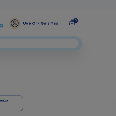
0
Üye Ol / Giriş Yap
ER
ınıza