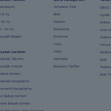
elişim Takvimi
İçerik Kategorileri
Yardı
Hamileyim
Annelere Özel
0850 2
0-6 Ay
İlkler
Üyelik
-12 Ay
Gelişim
Online 
2 - 24 Ay
Beslenme
Ürün S
aydalı Bilgiler
Emzirme
Ödem
Uyku
Fatura
Alerji
aydalı İçerikler
Hediye
ebelik Takvimi
Hamilelik
İade
aydalı Araçlar
Besleyici Tarifler
Teslim
ebek İsimleri
İade T
ebelik Hesaplama
ersentil Hesaplama
ız Bebek İsimleri
rkek Bebek İsimleri