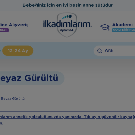
Bebeğiniz için en iyi besin anne sütüdür
ine Alışveriş
Akademi
NLER
CANLI EĞITIML
Ara
12-24 Ay
eyaz Gürültü
 Beyaz Gürültü
mlarım annelik yolculuğunuzda yanınızda! Tıklayın güvenilir kaynağ
n.