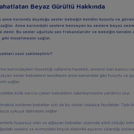
ahatlatan Beyaz Gürültü Hakkında
 anne karnında duyduğu sesler bebeğin kendini huzurlu ve güve
 sağlar. Anne karnındaki seslere benzeyen bu seslere beyaz sesle
ü denir. Bu sesler uğultulu ses frekanslarıdır ve bebeğin kendini
gibi hissetmesini sağlar.
ekleri nasıl sakinleştirir?
ne karnındayken hissettiği sallanma hareketi, annenin kan basıncı ve 
zeyen sesler bebeklerin kendilerini anne karnındaki gibi huzurlu ve gü
ini sağlar.
özellikle kolik sancısı çeken bebeklerin sakinleşmesine yardımcı olur.
makta zorlanan bebekler için de bu sesler oldukça faydalıdır. Tıpkı bir
layca uykuya dalmasını sağlar.
denlerle huzursuz olan ve ağlayan bebekler üzerinde etkili olduğu bili
ğadaki seslere ve evimizdeki birçok elektrikli eşyanın çıkardığı sesler