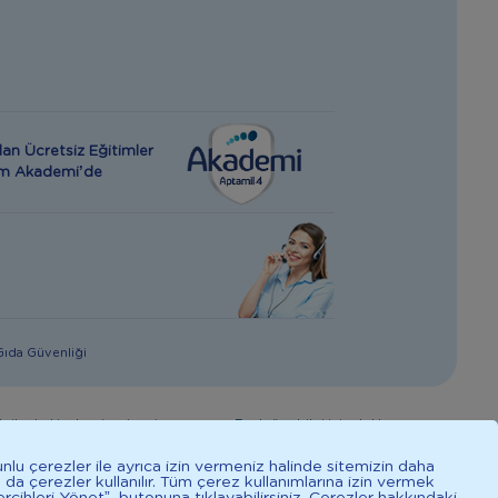
an Ücretsiz Eğitimler
rım Akademi’de
 Gıda Güvenliği
giler hekim tavsiyesi yerine geçmez. En doğru bilgi için doktorunuza
mal işlevine katkıda bulunur.
unlu çerezler ile ayrıca izin vermeniz halinde sitemizin daha
a da çerezler kullanılır. Tüm çerez kullanımlarına izin vermek