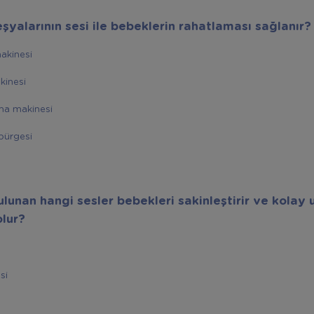
şyalarının sesi ile bebeklerin rahatlaması sağlanır?
akinesi
kinesi
ma makinesi
üpürgesi
lunan hangi sesler bebekleri sakinleştirir ve kolay
olur?
si