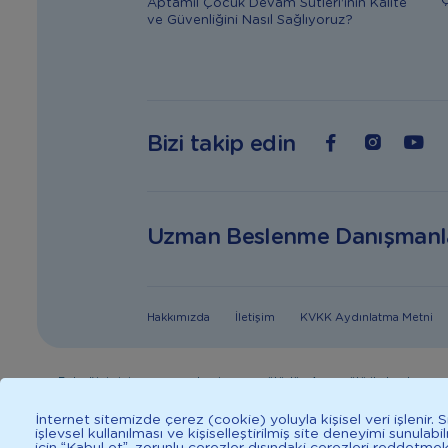
Ç
Aptamil Çocuk Devam Sütleri'inin Kalite
ve Güvenliğini Nasıl Sağlıyoruz?
Bizi takip edin
Uzman Beslenme Danışmanl
Hakkımızda
İletişim
KVKK Aydınlatma Metni
Bebeğiniz için en uygun besin anne sütüdür. Anne sütü ile beslenmen
danışınız. Sağlıklı yaşam iç
İnternet sitemizde çerez (cookie) yoluyla kişisel veri işlenir.
işlevsel kullanılması ve kişiselleştirilmiş site deneyimi sunulab