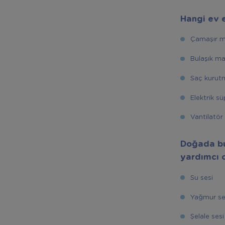
Hangi ev e
Çamaşır m
Bulaşık ma
Saç kurut
Elektrik s
Vantilatör
Doğada bu
yardımcı 
Su sesi
Yağmur se
Şelale sesi