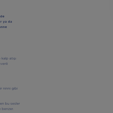
nde
r ya da
 anne
kalp atışı
venli
 ninni gibi
nen bu sesler
e benzer.