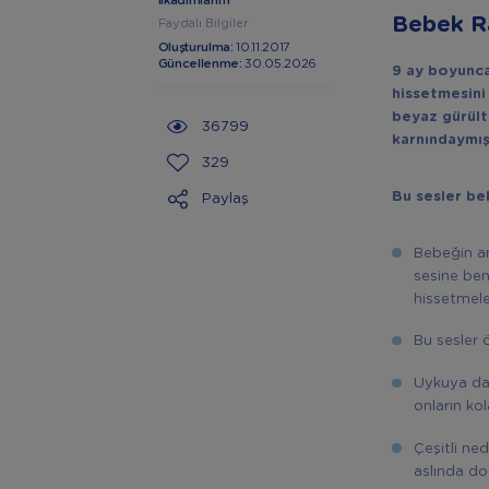
İlkadımlarım
Bebek R
Faydalı Bilgiler
Oluşturulma:
10.11.2017
Güncellenme:
30.05.2026
9 ay boyunca
hissetmesini
beyaz gürült
36799
karnındaymış 
329
Bu sesler beb
Paylaş
Bebeğin an
sesine ben
hissetmeler
Bu sesler 
Uykuya dal
onların ko
Çeşitli ne
aslında do