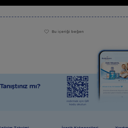
Bu içeriği beğen
anıştınız mı?