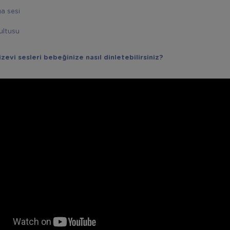
a sesi
ultusu
zevi sesleri bebeğinize nasıl dinletebilirsiniz?