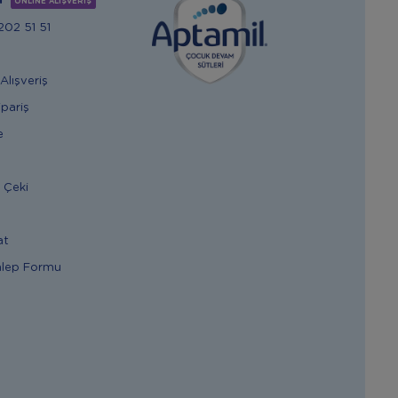
m
ONLİNE ALIŞVERİŞ
02 51 51
Alışveriş
ipariş
e
 Çeki
at
alep Formu