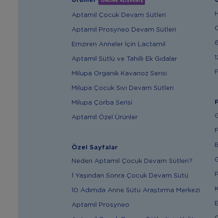
Ürünler
G
ONLİNE ALIŞVERİŞ
Aptamil Çocuk Devam Sütleri
Aptamil Prosyneo Devam Sütleri
6
Emziren Anneler İçin Lactamil
1
Aptamil Sütlü ve Tahıllı Ek Gıdalar
F
Milupa Organik Kavanoz Serisi
Milupa Çocuk Sıvı Devam Sütleri
F
Milupa Çorba Serisi
G
Aptamil Özel Ürünler
F
B
Özel Sayfalar
G
Neden Aptamil Çocuk Devam Sütleri?
P
1 Yaşından Sonra Çocuk Devam Sütü
K
10 Adımda Anne Sütü Araştırma Merkezi
E
Aptamil Prosyneo