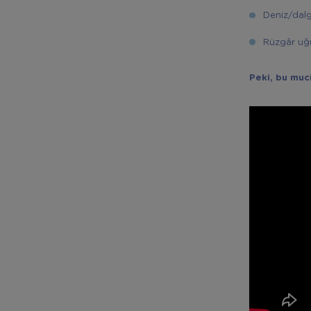
Deniz/dalg
Rüzgâr uğ
Peki, bu muci