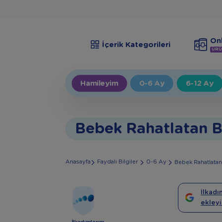
Onl
İçerik Kategorileri
ÜRÜ
Hamileyim
0-6 Ay
6-12 Ay
Bebek Rahatlatan B
Anasayfa
Faydalı Bilgiler
0-6 Ay
Bebek Rahatlatan
İlkadı
ekleyi