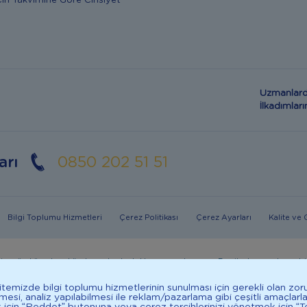
in Takvimine Göre Cinsiyet
Uzmanlard
İlkadımla
arı
0850 202 51 51
Bilgi Toplumu Hizmetleri
Çerez Politikası
Çerez Ayarları
Kalite ve
in mümkün olmadığı durumlarda doktorunuza danışınız. Bu sitede yayınlanan bil
in dengeli, çeşitli beslenilmelidir. *D vitamini çocuklarda bağışıklık sisteminin nor
 Sitemizde bilgi toplumu hizmetlerinin sunulması için gerekli olan zor
ilmesi, analiz yapılabilmesi ile reklam/pazarlama gibi çeşitli amaçlarl