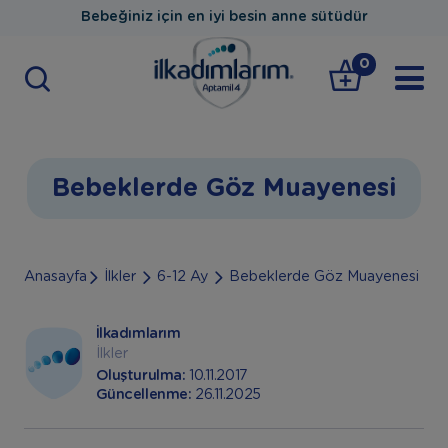
Bebeğiniz için en iyi besin anne sütüdür
0
Bebeklerde Göz Muayenesi
Anasayfa
İlkler
6-12 Ay
Bebeklerde Göz Muayenesi
İlkadımlarım
İlkler
Oluşturulma:
10.11.2017
Güncellenme:
26.11.2025