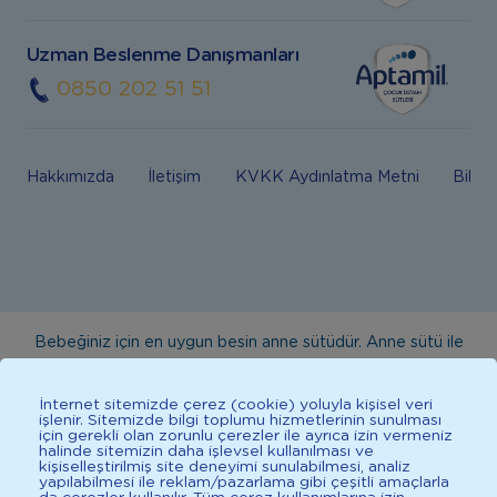
Uzman Beslenme Danışmanları
0850 202 51 51
Hakkımızda
İletişim
KVKK Aydınlatma Metni
Bilgi
Bebeğiniz için en uygun besin anne sütüdür. Anne sütü ile
beslenmenin mümkün olmadığı durumlarda doktorunuza
danışınız. Bu sitede yayınlanan bilgiler hekim tavsiyesi
İnternet sitemizde çerez (cookie) yoluyla kişisel veri
işlenir. Sitemizde bilgi toplumu hizmetlerinin sunulması
yerine geçmez. En doğru bilgi için doktorunuza danışınız.
için gerekli olan zorunlu çerezler ile ayrıca izin vermeniz
halinde sitemizin daha işlevsel kullanılması ve
Sağlıklı yaşam için dengeli, çeşitli beslenilmelidir. *D vitamini
kişiselleştirilmiş site deneyimi sunulabilmesi, analiz
çocuklarda bağışıklık sisteminin normal işlevine katkıda
yapılabilmesi ile reklam/pazarlama gibi çeşitli amaçlarla