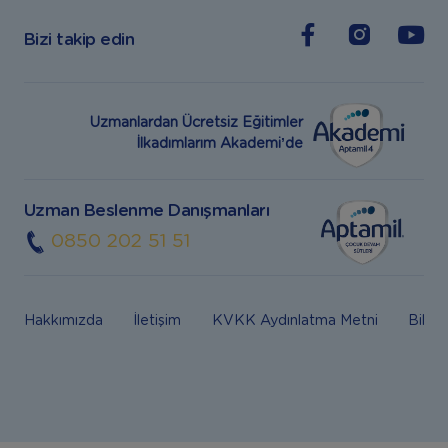
Bizi takip edin
Uzmanlardan Ücretsiz Eğitimler
İlkadımlarım Akademi’de
Uzman Beslenme Danışmanları
0850 202 51 51
Hakkımızda
İletişim
KVKK Aydınlatma Metni
Bilgi