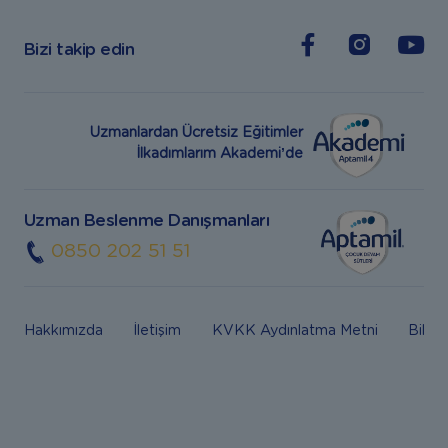
Bizi takip edin
Uzmanlardan Ücretsiz Eğitimler
İlkadımlarım Akademi’de
Uzman Beslenme Danışmanları
0850 202 51 51
Hakkımızda
İletişim
KVKK Aydınlatma Metni
Bilgi