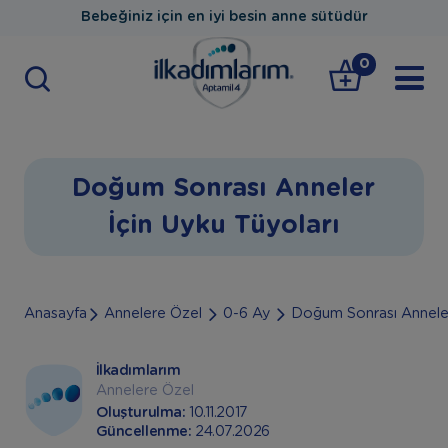
Bebeğiniz için en iyi besin anne sütüdür
0
Doğum Sonrası Anneler
İçin Uyku Tüyoları
Anasayfa
Annelere Özel
0-6 Ay
Doğum Sonrası Anneler 
İlkadımlarım
Annelere Özel
Oluşturulma:
10.11.2017
Güncellenme:
24.07.2026