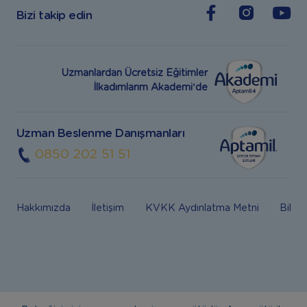
Bizi takip edin
Uzmanlardan Ücretsiz Eğitimler
İlkadımlarım Akademi’de
Uzman Beslenme Danışmanları
0850 202 51 51
Hakkımızda
İletişim
KVKK Aydınlatma Metni
Bilgi