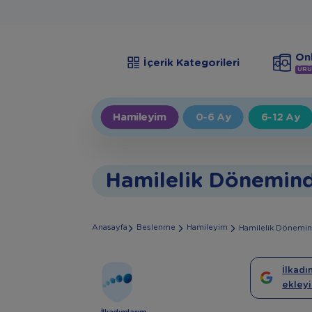
Onl
İçerik Kategorileri
ÜRÜ
Hamileyim
0-6 Ay
6-12 Ay
Hamilelik Dönemin
Anasayfa
Beslenme
Hamileyim
Hamilelik Dönemi
İlkadı
ekleyi