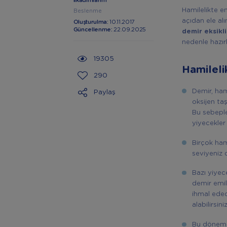
İlkadımlarım
Hamilelikte e
Beslenme
açıdan ele al
Oluşturulma:
10.11.2017
Güncellenme:
22.09.2025
demir eksikl
nedenle hazır
19305
Hamileli
290
Demir, ham
Paylaş
oksijen taş
Bu sebeple
yiyecekler
Birçok ham
seviyeniz 
Bazı yiyec
demir emili
ihmal edec
alabilirsiniz
Bu dönemde