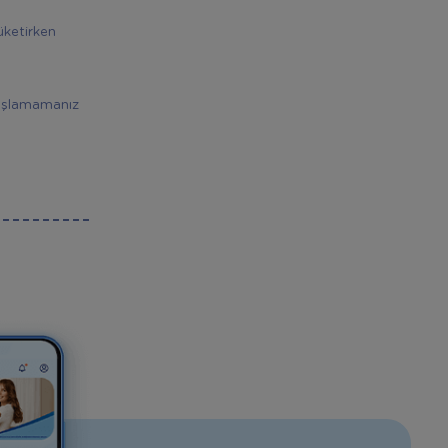
üketirken
başlamamanız