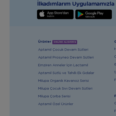
İlkadımlarım Uygulamamızla T
Ürünler
G
ONLİNE ALIŞVERİŞ
Aptamil Çocuk Devam Sütleri
Aptamil Prosyneo Devam Sütleri
6
Emziren Anneler İçin Lactamil
1
Aptamil Sütlü ve Tahıllı Ek Gıdalar
F
Milupa Organik Kavanoz Serisi
Milupa Çocuk Sıvı Devam Sütleri
F
Milupa Çorba Serisi
G
Aptamil Özel Ürünler
F