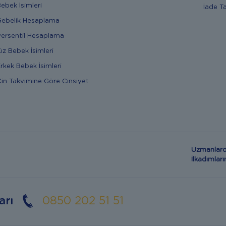
ebek İsimleri
İade T
ebelik Hesaplama
ersentil Hesaplama
ız Bebek İsimleri
rkek Bebek İsimleri
in Takvimine Göre Cinsiyet
Uzmanlard
İlkadımla
arı
0850 202 51 51