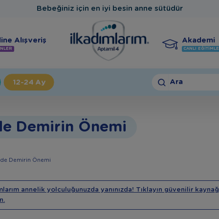
Bebeğiniz için en iyi besin anne sütüdür
ine Alışveriş
Akademi
NLER
CANLI EĞITIML
Ara
12-24 Ay
de Demirin Önemi
nde Demirin Önemi
mlarım annelik yolculuğunuzda yanınızda! Tıklayın güvenilir kaynağ
n.