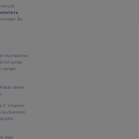
i birçok
milelikte
 konudur. Bu
an hücrelerine
i rol oynar.
n zengin
. Fakat demir
r.
a C Vitamini
i bu besinleri
diyetle
li olan