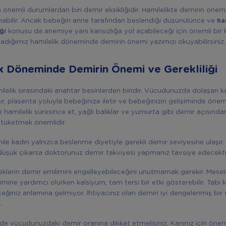
n önemli durumlardan biri demir eksikliğidir. Hamilelikte demirin önem
ınabilir. Ancak bebeğin anne tarafından beslendiği düşünülünce ve
ha
iği
konusu da anemiye yani kansızlığa yol açabileceği için önemli bir
ladığımız hamilelik döneminde demirin önemi yazımızı okuyabilirsiniz.
k Döneminde Demirin Önemi ve Gerekliliği
ilelik sırasındaki anahtar besinlerden biridir. Vücudunuzda dolaşan k
ır, plasenta yoluyla bebeğinize iletir ve bebeğinizin gelişiminde öneml
 hamilelik süresince et, yağlı balıklar ve yumurta gibi demir açısında
 tüketmek önemlidir.
ile kadın yalnızca beslenme diyetiyle gerekli demir seviyesine ulaşır
düşük çıkarsa doktorunuz demir takviyesi yapmanız tavsiye edecekti
eklerin demir emilimini engelleyebileceğini unutmamak gerekir. Mesel
mine yardımcı olurken kalsiyum, tam tersi bir etki gösterebilir. Tabi k
eğiniz anlamına gelmiyor. İhtiyacınız olan demiri iyi dengelenmiş bir 
.
 vücudunuzdaki demir oranına dikkat etmelisiniz. Kanınız için önem