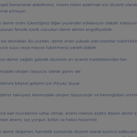
geli beslenerek alabilirsiniz. Anemi riskini azaltmak için düzenli olara
hmal etmeyin.
i demir oranı tükettiğiniz diğer şeylerden etkileniyor olabilir. Kalsiy
lunan fenolik içerik vücudun demir alımını engelleyebilir.
 ise destekler. Bu yüzden, demir oranı yüksek olan besinler tükettikte
ve suyu veya meyve tüketmeniz yararlı olabilir.
ini demir, sağlıklı gebelik diyetinin en önemli maddelerinden biri.
ızdaki oksijen taşıyıcısı olarak görev alır.
emire bilişsel gelişimi için ihtiyaç duyar.
demir takviyesi, kanınızdaki oksijen taşıyıcısıdır ve hemoglobin üreti
rmızı kan hücrelerine sahip olmak, anemi riskinizi azaltır. Bazen demir ek
ılan anemi, sizi yorgun, bitkin ve halsiz hissettirir.
i demir değerleri, hamilelik süresinde düzenli olarak kontrol edilecekt