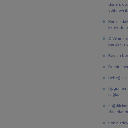
demiri, den
edilmeyi i
Kanınızdak
kahvede bu
C Vitamini
bardak mey
Beynin bes
Demir kanın
Bebeğiniz d
Uygun bir 
sağlar.
Sağlıklı kı
da adlandır
Kanınızdak