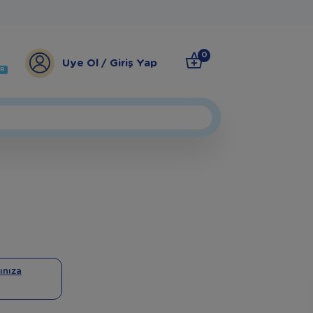
0
Üye Ol / Giriş Yap
ER
ınıza