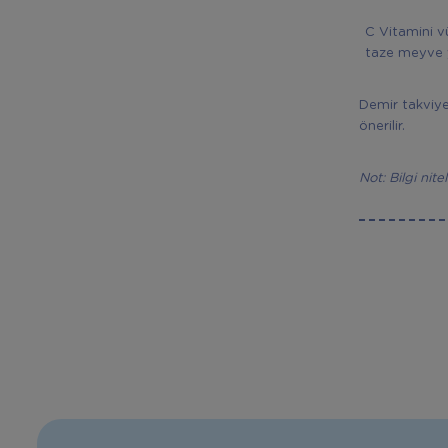
C Vitamini v
taze meyve 
Demir takviye
önerilir.
Not: Bilgi nit