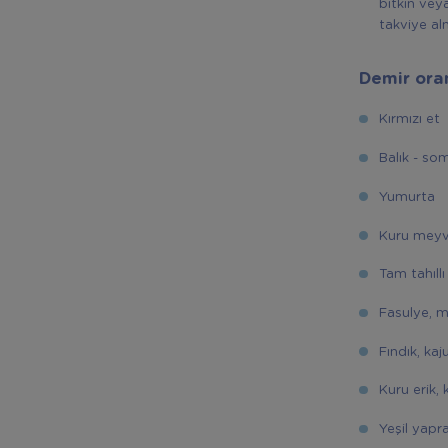
bitkin veya
takviye al
Demir oran
Kırmızı et
Balık - so
Yumurta
Kuru mey
Tam tahıll
Fasulye, 
Fındık, kaj
Kuru erik,
Yeşil yapra