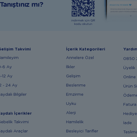
anıştınız mı?
elişim Takvimi
İçerik Kategorileri
Yardı
Hamileyim
Annelere Özel
0850 2
0-6 Ay
İlkler
Üyelik
-12 Ay
Gelişim
Online 
2 - 24 Ay
Beslenme
Ürün S
aydalı Bilgiler
Emzirme
Ödem
Uyku
Fatura
Alerji
aydalı İçerikler
Hediye
ebelik Takvimi
Hamilelik
İade
aydalı Araçlar
Besleyici Tarifler
Teslim