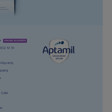
m
ONLİNE ALIŞVERİŞ
02 51 51
Alışveriş
ipariş
e
 Çeki
at