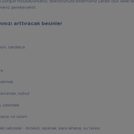
 yorgun hissediyorsanız, doktorunuza bildirmeniz yararlı olur. Belki bi
manız gerekecektir.
ınızı arttıracak besinler
mon, sardalya
ve
ı ekmek
mercimek, nohut
u, çekirdek
 kayısı ve üzüm
klı sebzeler - brokoli, ıspanak, kara lahana, su teresi