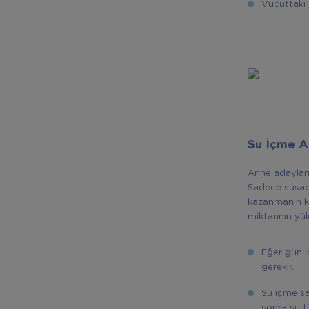
Vücuttaki ş
Su İçme Al
Anne adaylar
Sadece susadı
kazanmanın ko
miktarının yü
Eğer gün i
gerekir.
Su içme sa
sonra su tü