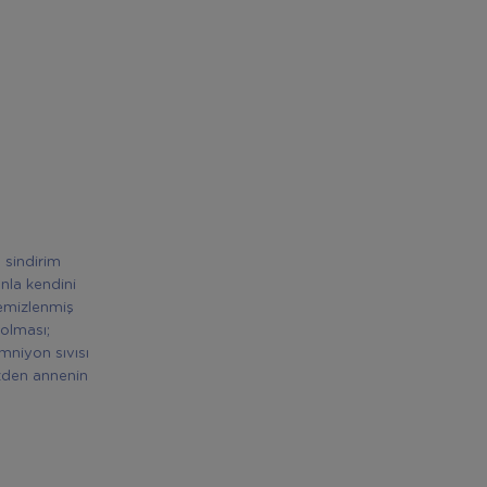
 sindirim
nla kendini
temizlenmiş
 olması;
mniyon sıvısı
üzden annenin