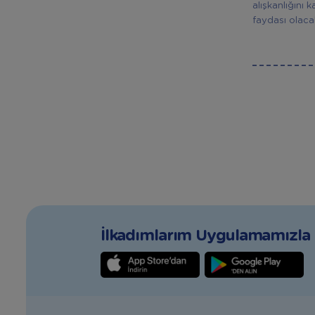
alışkanlığını
faydası olacak
İlkadımlarım Uygulamamızla T