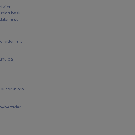
kiler.
nları başlı
ilerini şu
e giderilmiş
munu da
bi sorunlara
aybettikleri