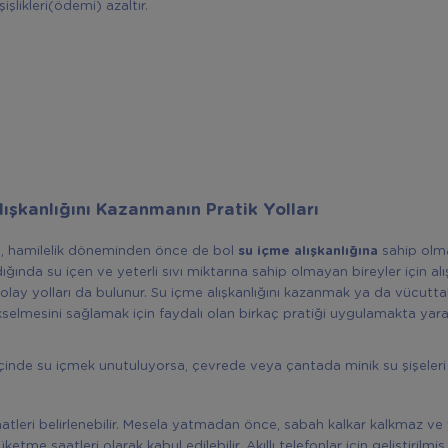
işlikleri(ödemi) azaltır.
ışkanlığını Kazanmanın Pratik Yolları
ı, hamilelik döneminden önce de bol
su içme alışkanlığına
sahip olmay
ğında su içen ve yeterli sıvı miktarına sahip olmayan bireyler için alı
lay yolları da bulunur. Su içme alışkanlığını kazanmak ya da vücuttak
kselmesini sağlamak için faydalı olan birkaç pratiği uygulamakta yara
çinde su içmek unutuluyorsa, çevrede veya çantada minik su şişeler
atleri belirlenebilir. Mesela yatmadan önce, sabah kalkar kalkmaz v
ketme saatleri olarak kabul edilebilir. Akıllı telefonlar için geliştirilmi