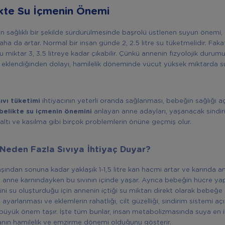
kte Su İçmenin Önemi
ın sağlıklı bir şekilde sürdürülmesinde başrolü üstlenen suyun önemi,
a da artar. Normal bir insan günde 2, 2.5 litre su tüketmelidir. Faka
miktar 3, 3.5 litreye kadar çıkabilir. Çünkü annenin fizyolojik durum
eklendiğinden dolayı, hamilelik döneminde vücut yüksek miktarda s
ıvı tüketimi
ihtiyacının yeterli oranda sağlanması, bebeğin sağlığı a
belikte su içmenin önemini
anlayan anne adayları, yaşanacak sindirim
ltı ve kasılma gibi birçok problemlerin önüne geçmiş olur.
 Neden Fazla Sıvıya İhtiyaç Duyar?
aşından sonuna kadar yaklaşık 1-1,5 litre kan hacmi artar ve karında am
, anne karnındayken bu sıvının içinde yaşar. Ayrıca bebeğin hücre yap
ini su oluşturduğu için annenin içtiği su miktarı direkt olarak bebeğe 
 ayarlanması ve eklemlerin rahatlığı, cilt güzelliği, sindirim sistemi a
üyük önem taşır. İşte tüm bunlar, insan metabolizmasında suya en i
nın hamilelik ve emzirme dönemi olduğunu gösterir.