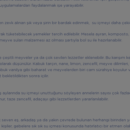
 uygulamalardan faydalanmak işe yarayabilir.
n zevk alınan şık veya şirin bir bardak edinmek, su içmeyi daha çekici
arak tüketebilecek yemekler tercih edilebilir. Mesela ayran, komposto,
meyve suları malzemesi az olması şartıyla bol su ile hazırlanabilir.
 çeşitli meyveler ya da çok sevilen lezzetler eklenebilir. Bu karışım ke
 olarak düşünülür. Kabuk tarçın, nane, limon, zencefil, meyve dilimleri,
buk vanilya gibi baharat ve meyvelerden biri cam sürahiye koyulur 
 bekletildikten sonra içilir.
ış aylarında su içmeyi unuttuğunu söyleyen annelerin sayısı çok fazladır
mur, taze zencefil, adaçayı gibi lezzetlerden yararlanılabilir.
k seven eş, arkadaş ya da yakın çevrede bulunan herhangi birinden 
u kişiler, gebelere sık sık su içmesi konusunda hatırlatıcı bir etmen olab