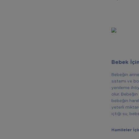
Bebek İçi
Bebeğin anne 
sistemi ve bo
yenileme ihtiy
olur. Bebeğin
bebeğin harek
yeterli mikta
içtiği su, beb
Hamileler İç