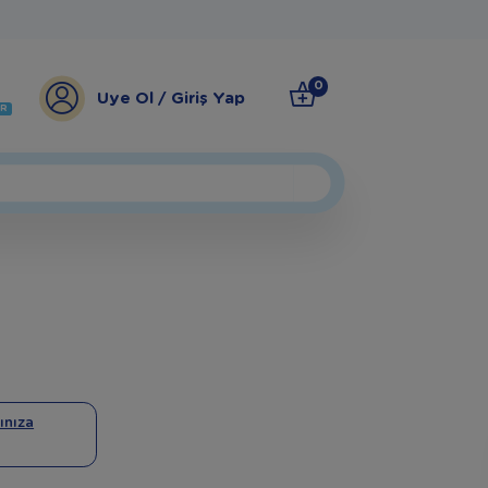
0
Üye Ol / Giriş Yap
ER
ınıza