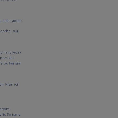
 hale getirir.
 çorba, sulu
yifle içilecek
 portakal
ve bu karışım
. Kışın içi
yardım
ilir. Su içme