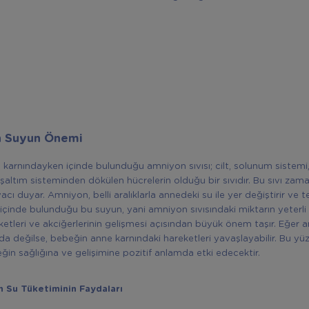
n Suyun Önemi
karnındayken içinde bulunduğu amniyon sıvısı; cilt, solunum sistemi,
şaltım sisteminden dökülen hücrelerin olduğu bir sıvıdır. Bu sıvı zama
acı duyar. Amniyon, belli aralıklarla annedeki su ile yer değiştirir ve 
 içinde bulunduğu bu suyun, yani amniyon sıvısındaki miktarın yeterli
etleri ve akciğerlerinin gelişmesi açısından büyük önem taşır. Eğer a
rda değilse, bebeğin anne karnındaki hareketleri yavaşlayabilir. Bu y
eğin sağlığına ve gelişimine pozitif anlamda etki edecektir.
in Su Tüketiminin Faydaları