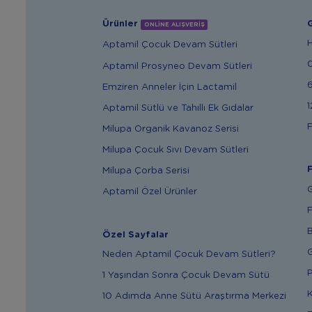
Ürünler
G
ONLİNE ALIŞVERİŞ
Aptamil Çocuk Devam Sütleri
Aptamil Prosyneo Devam Sütleri
6
Emziren Anneler İçin Lactamil
1
Aptamil Sütlü ve Tahıllı Ek Gıdalar
F
Milupa Organik Kavanoz Serisi
Milupa Çocuk Sıvı Devam Sütleri
F
Milupa Çorba Serisi
G
Aptamil Özel Ürünler
F
B
Özel Sayfalar
G
Neden Aptamil Çocuk Devam Sütleri?
P
1 Yaşından Sonra Çocuk Devam Sütü
K
10 Adımda Anne Sütü Araştırma Merkezi