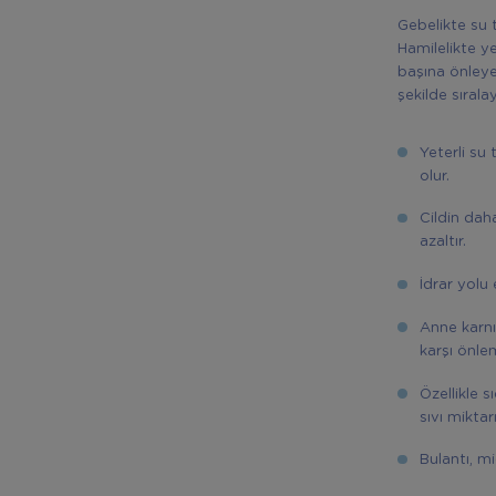
Gebelikte su t
Hamilelikte y
başına önleyen
şekilde sıralay
Yeterli su
olur.
Cildin dah
azaltır.
İdrar yolu 
Anne karnı
karşı önlem
Özellikle 
sıvı miktarı
Bulantı, mi