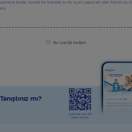
 kazanana kadar sürekli bir bardak su ile uyarı yapacak olan kişinin bu
tır.
Bu içeriği beğen
anıştınız mı?