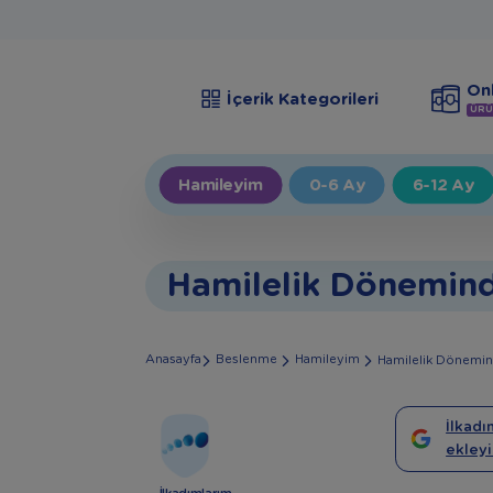
Onl
İçerik Kategorileri
ÜRÜ
Hamileyim
0-6 Ay
6-12 Ay
Hamilelik Dönemind
Anasayfa
Beslenme
Hamileyim
Hamilelik Dönemin
İlkadı
ekleyi