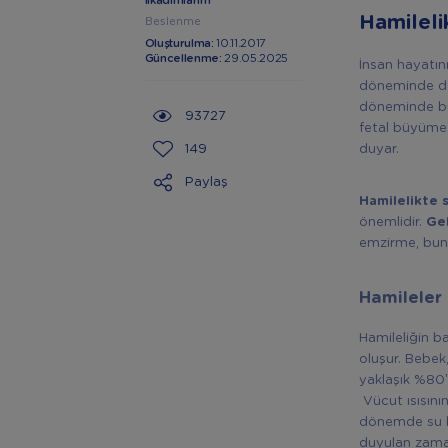
İlkadımlarım
Hamileli
Beslenme
Oluşturulma:
10.11.2017
Güncellenme:
29.05.2025
İnsan hayatın
döneminde dah
döneminde bu 
93727
fetal büyüme 
149
duyar.
Paylaş
Hamilelikte s
önemlidir.
Ge
emzirme, buna
Hamileler
Hamileliğin b
oluşur. Bebek
yaklaşık %80’
Vücut ısısının
dönemde su b
duyulan zama