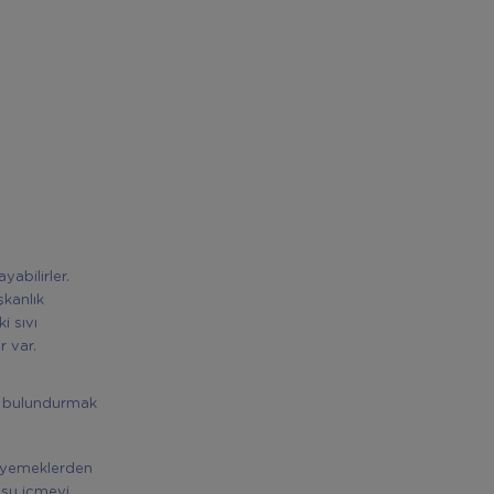
abilirler.
şkanlık
i sıvı
r var.
i bulundurmak
e yemeklerden
ş su içmeyi