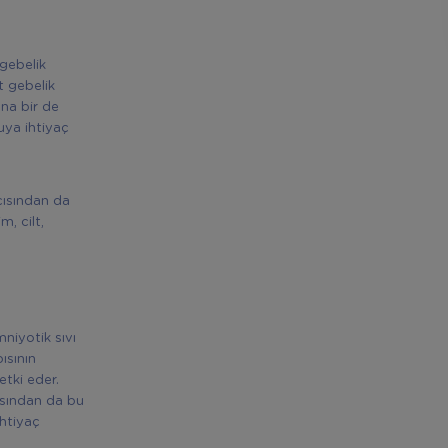
 gebelik
t gebelik
una bir de
uya ihtiyaç
çısından da
, cilt,
niyotik sıvı
ısının
etki eder.
çısından da bu
htiyaç