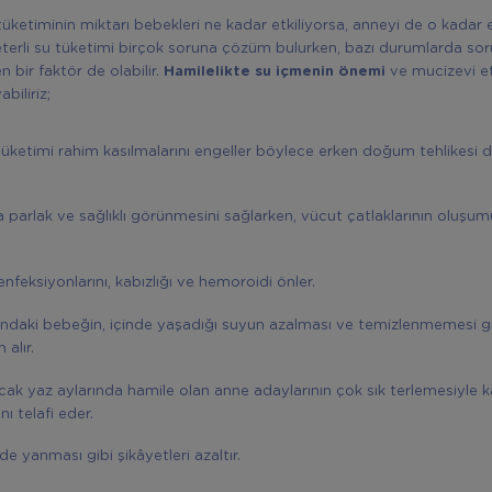
üketiminin miktarı bebekleri ne kadar etkiliyorsa, anneyi de o kadar et
eterli su tüketimi birçok soruna çözüm bulurken, bazı durumlarda soru
 bir faktör de olabilir.
Hamilelikte su içmenin önemi
ve mucizevi etk
abiliriz;
 tüketimi rahim kasılmalarını engeller böylece erken doğum tehlikesi d
a parlak ve sağlıklı görünmesini sağlarken, vücut çatlaklarının oluşu
enfeksiyonlarını, kabızlığı ve hemoroidi önler.
ndaki bebeğin, içinde yaşadığı suyun azalması ve temizlenmemesi gi
 alır.
sıcak yaz aylarında hamile olan anne adaylarının çok sık terlemesiyle k
nı telafi eder.
de yanması gibi şikâyetleri azaltır.