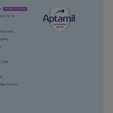
m
ONLİNE ALIŞVERİŞ
02 51 51
Alışveriş
ipariş
e
 Çeki
at
alep Formu