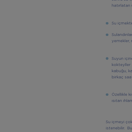
hatırlatan
Su içmekte
Sulandırıl
yemekler, 
Suyun içine
kokteyller
kabuğu, ka
birkaç saat
Özellikle k
ısıtan ıhla
Su içmeyi ço
istenebilir. B