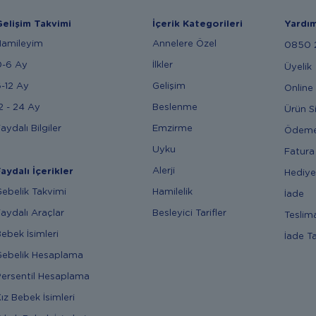
elişim Takvimi
İçerik Kategorileri
Yardı
Hamileyim
Annelere Özel
0850 2
0-6 Ay
İlkler
Üyelik
-12 Ay
Gelişim
Online 
2 - 24 Ay
Beslenme
Ürün S
aydalı Bilgiler
Emzirme
Ödem
Uyku
Fatura
Alerji
aydalı İçerikler
Hediye
ebelik Takvimi
Hamilelik
İade
aydalı Araçlar
Besleyici Tarifler
Teslim
ebek İsimleri
İade T
ebelik Hesaplama
ersentil Hesaplama
ız Bebek İsimleri