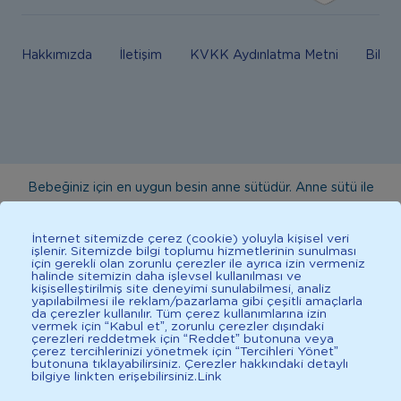
Hakkımızda
İletişim
KVKK Aydınlatma Metni
Bilgi
Bebeğiniz için en uygun besin anne sütüdür. Anne sütü ile
beslenmenin mümkün olmadığı durumlarda doktorunuza
danışınız. Bu sitede yayınlanan bilgiler hekim tavsiyesi
İnternet sitemizde çerez (cookie) yoluyla kişisel veri
işlenir. Sitemizde bilgi toplumu hizmetlerinin sunulması
yerine geçmez. En doğru bilgi için doktorunuza danışınız.
için gerekli olan zorunlu çerezler ile ayrıca izin vermeniz
halinde sitemizin daha işlevsel kullanılması ve
Sağlıklı yaşam için dengeli, çeşitli beslenilmelidir. *D vitamini
kişiselleştirilmiş site deneyimi sunulabilmesi, analiz
çocuklarda bağışıklık sisteminin normal işlevine katkıda
yapılabilmesi ile reklam/pazarlama gibi çeşitli amaçlarla
da çerezler kullanılır. Tüm çerez kullanımlarına izin
bulunur.
vermek için “Kabul et”, zorunlu çerezler dışındaki
çerezleri reddetmek için “Reddet” butonuna veya
çerez tercihlerinizi yönetmek için “Tercihleri Yönet”
butonuna tıklayabilirsiniz. Çerezler hakkındaki detaylı
bilgiye linkten erişebilirsiniz.
Link
İlkadımlarım: Bebek Gelişimi
2025 İlkadımlarım Her Hakkı Saklıdır.