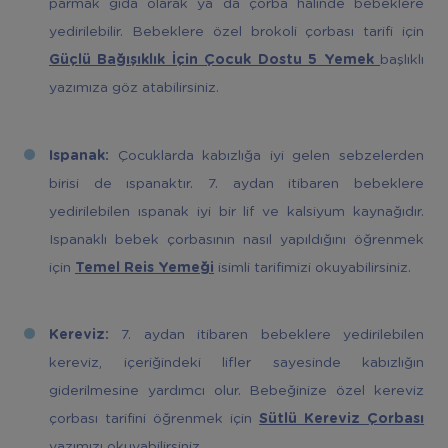
parmak gıda olarak ya da çorba halinde bebeklere
yedirilebilir. Bebeklere özel brokoli çorbası tarifi için
Güçlü Bağışıklık İçin Çocuk Dostu 5 Yemek
başlıklı
yazımıza göz atabilirsiniz.
Ispanak:
Çocuklarda kabızlığa iyi gelen sebzelerden
birisi de ıspanaktır. 7. aydan itibaren bebeklere
yedirilebilen ıspanak iyi bir lif ve kalsiyum kaynağıdır.
Ispanaklı bebek çorbasının nasıl yapıldığını öğrenmek
için
Temel Reis Yemeği
isimli tarifimizi okuyabilirsiniz.
Kereviz:
7. aydan itibaren bebeklere yedirilebilen
kereviz, içeriğindeki lifler sayesinde kabızlığın
giderilmesine yardımcı olur. Bebeğinize özel kereviz
çorbası tarifini öğrenmek için
Sütlü Kereviz Çorbası
yazımızı okuyabilirsiniz.