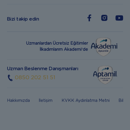
Bizi takip edin
Uzmanlardan Ücretsiz Eğitimler
İlkadımlarım Akademi’de
Uzman Beslenme Danışmanları
0850 202 51 51
Hakkımızda
İletişim
KVKK Aydınlatma Metni
Bilgi